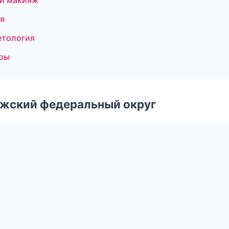
ый макияж
я
етология
уры
лжский федеральный округ