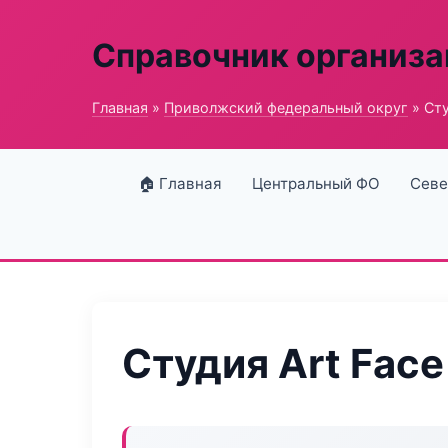
Справочник организ
Главная
»
Приволжский федеральный округ
» Сту
🏠 Главная
Центральный ФО
Севе
Студия Art Face