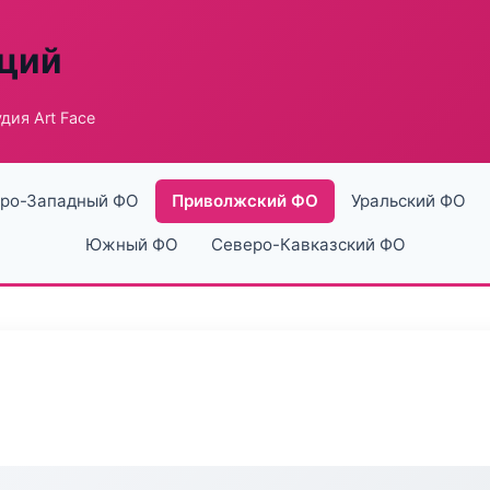
аций
дия Art Face
ро-Западный ФО
Приволжский ФО
Уральский ФО
Южный ФО
Северо-Кавказский ФО