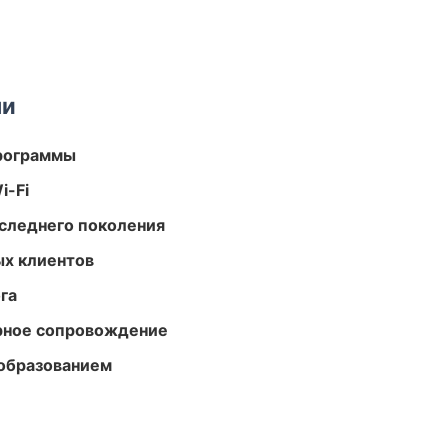
ми
программы
i-Fi
следнего поколения
ых клиентов
га
урное сопровождение
образованием