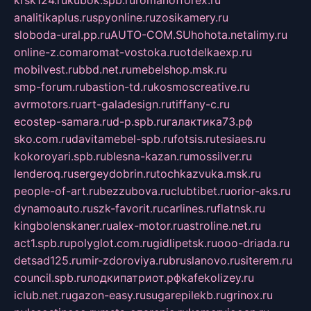
krsk124.ru
kubok.spb.ru
romanofforex.ru
analitikaplus.ru
spyonline.ru
zosikamery.ru
sloboda-ural.pp.ru
AUTO-COM.SU
hohota.net
alimy.ru
online-z.com
aromat-vostoka.ru
otdelkaexp.ru
mobilvest.ru
bbd.net.ru
mebelshop.msk.ru
smp-forum.ru
bastion-td.ru
kosmoscreative.ru
avrmotors.ru
art-galadesign.ru
tiffany-c.ru
ecostep-samara.ru
d-p.spb.ru
галактика73.рф
sko.com.ru
davitamebel-spb.ru
fotsis.ru
tesiaes.ru
kokoroyari.spb.ru
blesna-kazan.ru
mossilver.ru
lenderoq.ru
sergeydobrin.ru
tochkazvuka.msk.ru
people-of-art.ru
bezzubova.ru
clubtibet.ru
orior-aks.ru
dynamoauto.ru
szk-favorit.ru
carlines.ru
flatnsk.ru
kingbolenskaner.ru
alex-motor.ru
astroline.net.ru
act1.spb.ru
polyglot.com.ru
gidlipetsk.ru
ooo-driada.ru
detsad125.ru
mir-zdoroviya.ru
bruslanovo.ru
siterem.ru
council.spb.ru
лодкипатриот.рф
kafekolizey.ru
iclub.net.ru
gazon-easy.ru
sugarepilekb.ru
grinox.ru