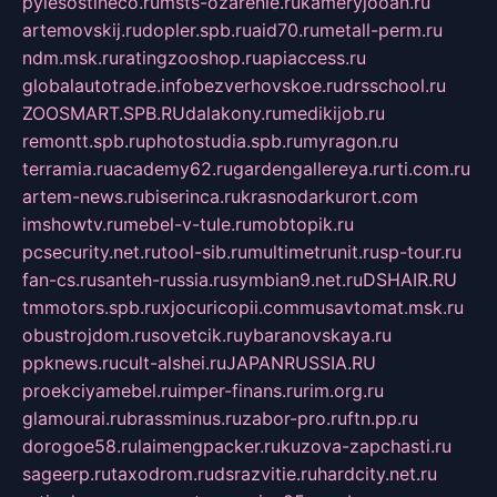
pylesostineco.ru
msts-ozarenie.ru
kameryjooan.ru
artemovskij.ru
dopler.spb.ru
aid70.ru
metall-perm.ru
ndm.msk.ru
ratingzooshop.ru
apiaccess.ru
globalautotrade.info
bezverhovskoe.ru
drsschool.ru
ZOOSMART.SPB.RU
dalakony.ru
medikijob.ru
remontt.spb.ru
photostudia.spb.ru
myragon.ru
terramia.ru
academy62.ru
gardengallereya.ru
rti.com.ru
artem-news.ru
biserinca.ru
krasnodarkurort.com
imshowtv.ru
mebel-v-tule.ru
mobtopik.ru
pcsecurity.net.ru
tool-sib.ru
multimetrunit.ru
sp-tour.ru
fan-cs.ru
santeh-russia.ru
symbian9.net.ru
DSHAIR.RU
tmmotors.spb.ru
xjocuricopii.com
musavtomat.msk.ru
obustrojdom.ru
sovetcik.ru
ybaranovskaya.ru
ppknews.ru
cult-alshei.ru
JAPANRUSSIA.RU
proekciyamebel.ru
imper-finans.ru
rim.org.ru
glamourai.ru
brassminus.ru
zabor-pro.ru
ftn.pp.ru
dorogoe58.ru
laimengpacker.ru
kuzova-zapchasti.ru
sageerp.ru
taxodrom.ru
dsrazvitie.ru
hardcity.net.ru