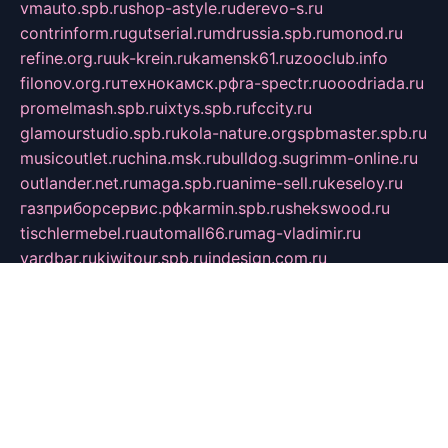
vmauto.spb.ru
shop-astyle.ru
derevo-s.ru
contrinform.ru
gutserial.ru
mdrussia.spb.ru
monod.ru
refine.org.ru
uk-krein.ru
kamensk61.ru
zooclub.info
filonov.org.ru
технокамск.рф
ra-spectr.ru
ooodriada.ru
promelmash.spb.ru
ixtys.spb.ru
fccity.ru
glamourstudio.spb.ru
kola-nature.org
spbmaster.spb.ru
musicoutlet.ru
china.msk.ru
bulldog.su
grimm-online.ru
outlander.net.ru
maga.spb.ru
anime-sell.ru
keseloy.ru
газприборсервис.рф
karmin.spb.ru
shekswood.ru
tischlermebel.ru
automall66.ru
mag-vladimir.ru
yardbar.ru
kiwitour.spb.ru
indesign.com.ru
freestylemebel.ru
bany-samara.ru
rsei.ru
naidisvoyput.ru
mgsn-invest.ru
ipkamerasannce.ru
alicante-house.ru
ibelka74.ru
cozyhouse.info
vlkargalev-studio.ru
700mb.ru
figura-ufa.ru
alina-live.ru
belarusiannews.ru
womenknow.ru
dos-vniimk.ru
sega.net.ru
dv.net.ru
phenomenonsofhistory.com
telesputnik.net.ru
wall.pp.ru
pylesosroidmi.ru