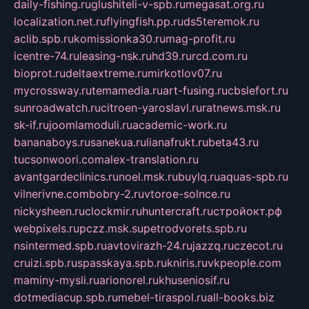
daily-fishing.ru
glushiteli-v-spb.ru
megasat.org.ru
localization.net.ru
flyingfish.pp.ru
ds5teremok.ru
aclib.spb.ru
komissionka30.ru
mag-profit.ru
icentre-74.ru
leasing-nsk.ru
hd39.ru
rcd.com.ru
bioprot.ru
deltaextreme.ru
mirkotlov07.ru
mycrossway.ru
temamedia.ru
art-fusing.ru
cbslefort.ru
sunroadwatch.ru
citroen-yaroslavl.ru
ratnews.msk.ru
sk-if.ru
joomlamoduli.ru
academic-work.ru
bananaboys.ru
sanekua.ru
lianafrukt.ru
beta43.ru
tucsonwoori.com
alex-translation.ru
avantgardeclinics.ru
noel.msk.ru
buylq.ru
aquas-spb.ru
vilnerivne.com
bobry-2.ru
vtoroe-solnce.ru
nickysheen.ru
clockmir.ru
huntercraft.ru
стройокт.рф
webpixels.ru
pczz.msk.su
petrodvorets.spb.ru
nsintermed.spb.ru
avtovirazh-24.ru
jazzq.ru
czecot.ru
cruizi.spb.ru
spasskaya.spb.ru
kniris.ru
vkpeople.com
maminy-mysli.ru
arionorel.ru
khuseniosif.ru
dotmediacup.spb.ru
mebel-tiraspol.ru
all-books.biz