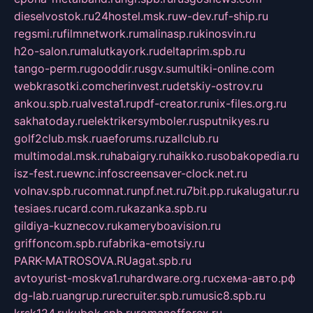
dieselvostok.ru
24hostel.msk.ru
w-dev.ru
f-ship.ru
regsmi.ru
filmnetwork.ru
malinasp.ru
kinosvin.ru
h2o-salon.ru
malutkayork.ru
deltaprim.spb.ru
tango-perm.ru
gooddir.ru
sgv.su
multiki-online.com
webkrasotki.com
cherinvest.ru
detskiy-ostrov.ru
ankou.spb.ru
alvesta1.ru
pdf-creator.ru
nix-files.org.ru
sakhatoday.ru
elektrikersymboler.ru
sputnikyes.ru
golf2club.msk.ru
aeforums.ru
zallclub.ru
multimodal.msk.ru
habaigry.ru
haikko.ru
sobakopedia.ru
isz-fest.ru
ewnc.info
screensaver-clock.net.ru
volnav.spb.ru
comnat.ru
npf.net.ru
7bit.pp.ru
kalugatur.ru
tesiaes.ru
card.com.ru
kazanka.spb.ru
gildiya-kuznecov.ru
kameryboavision.ru
griffoncom.spb.ru
fabrika-emotsiy.ru
PARK-MATROSOVA.RU
agat.spb.ru
avtoyurist-moskva1.ru
hardware.org.ru
схема-авто.рф
dg-lab.ru
angrup.ru
recruiter.spb.ru
music8.spb.ru