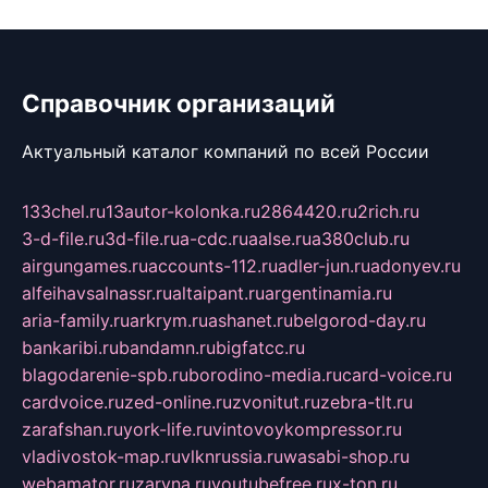
Справочник организаций
Актуальный каталог компаний по всей России
133chel.ru
13autor-kolonka.ru
2864420.ru
2rich.ru
3-d-file.ru
3d-file.ru
a-cdc.ru
aalse.ru
a380club.ru
airgungames.ru
accounts-112.ru
adler-jun.ru
adonyev.ru
alfeihavsalnassr.ru
altaipant.ru
argentinamia.ru
aria-family.ru
arkrym.ru
ashanet.ru
belgorod-day.ru
bankaribi.ru
bandamn.ru
bigfatcc.ru
blagodarenie-spb.ru
borodino-media.ru
card-voice.ru
cardvoice.ru
zed-online.ru
zvonitut.ru
zebra-tlt.ru
zarafshan.ru
york-life.ru
vintovoykompressor.ru
vladivostok-map.ru
vlknrussia.ru
wasabi-shop.ru
webamator.ru
zaryna.ru
youtubefree.ru
x-ton.ru