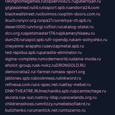
ratinghomegames.ru
topservice25.ru
gubernyan.ru
gtglasslined.ru
ii4.ru
tssport.spb.ru
andorra24.com
blackwallstreet.ru
oboimos.ru
optim-doors.com.ru
ikuch.ru
nycr.org.ru
npa21.ru
vremya-ch.spb.ru
desert000.ru
ivtorgi.ru
ifiori.ru
catalog-statei.ru
dcv.org.ru
spetsmaster174.ru
ipkameryhiseeu.ru
dum26.ru
ruspol.spb.ru
fr-opendp.ru
kam-solnyshko.ru
cheyenne-arapaho.ru
sevzapmetal.spb.ru
ted-lapidus.spb.ru
parasite-eliminator.ru
sigma-complete.ru
modernworld.ru
dama-moda.ru
eholot-group.ru
sk-nvkz.ru
DRONGOLD.RU
democratia2.ru
i-farmer.ru
mass-sport.org
jablonex.spb.ru
bookmess.ru
linkword.ru
refineua.com.ru
cs-spec.net.ru
altay-mebel.ru
DNK-THEATRE.RU
mechaniks.spb.ru
ipcamtechage.ru
skosta.ru
a-sun.ru
stroy-ldsp.ru
snowlands.org.ru
childrensshoes.ru
mrlizzy.ru
mebelsofiakrd.ru
bulizhenko.ru
rumantick.net.ru
mtszerno.ru