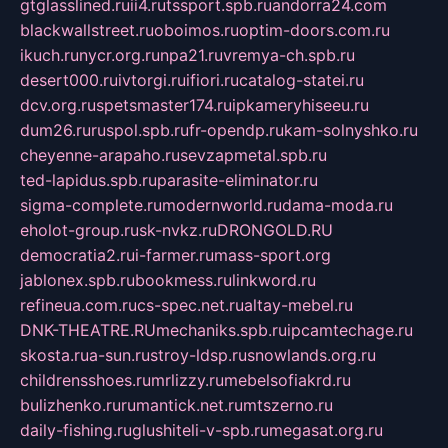
gtglasslined.ru
ii4.ru
tssport.spb.ru
andorra24.com
blackwallstreet.ru
oboimos.ru
optim-doors.com.ru
ikuch.ru
nycr.org.ru
npa21.ru
vremya-ch.spb.ru
desert000.ru
ivtorgi.ru
ifiori.ru
catalog-statei.ru
dcv.org.ru
spetsmaster174.ru
ipkameryhiseeu.ru
dum26.ru
ruspol.spb.ru
fr-opendp.ru
kam-solnyshko.ru
cheyenne-arapaho.ru
sevzapmetal.spb.ru
ted-lapidus.spb.ru
parasite-eliminator.ru
sigma-complete.ru
modernworld.ru
dama-moda.ru
eholot-group.ru
sk-nvkz.ru
DRONGOLD.RU
democratia2.ru
i-farmer.ru
mass-sport.org
jablonex.spb.ru
bookmess.ru
linkword.ru
refineua.com.ru
cs-spec.net.ru
altay-mebel.ru
DNK-THEATRE.RU
mechaniks.spb.ru
ipcamtechage.ru
skosta.ru
a-sun.ru
stroy-ldsp.ru
snowlands.org.ru
childrensshoes.ru
mrlizzy.ru
mebelsofiakrd.ru
bulizhenko.ru
rumantick.net.ru
mtszerno.ru
daily-fishing.ru
glushiteli-v-spb.ru
megasat.org.ru