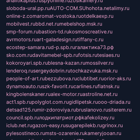
analitikaplus.ru
spyonline.ru
zosikamery.ru
sloboda-ural.pp.ru
AUTO-COM.SU
hohota.net
alimy.ru
online-z.com
aromat-vostoka.ru
otdelkaexp.ru
mobilvest.ru
bbd.net.ru
mebelshop.msk.ru
smp-forum.ru
bastion-td.ru
kosmoscreative.ru
avrmotors.ru
art-galadesign.ru
tiffany-c.ru
ecostep-samara.ru
d-p.spb.ru
галактика73.рф
sko.com.ru
davitamebel-spb.ru
fotsis.ru
tesiaes.ru
kokoroyari.spb.ru
blesna-kazan.ru
mossilver.ru
lenderoq.ru
sergeydobrin.ru
tochkazvuka.msk.ru
people-of-art.ru
bezzubova.ru
clubtibet.ru
orior-aks.ru
dynamoauto.ru
szk-favorit.ru
carlines.ru
flatnsk.ru
kingbolenskaner.ru
alex-motor.ru
astroline.net.ru
act1.spb.ru
polyglot.com.ru
gidlipetsk.ru
ooo-driada.ru
detsad125.ru
mir-zdoroviya.ru
bruslanovo.ru
siterem.ru
council.spb.ru
лодкипатриот.рф
kafekolizey.ru
iclub.net.ru
gazon-easy.ru
sugarepilekb.ru
grinox.ru
pylesostineco.ru
msts-ozarenie.ru
kameryjooan.ru