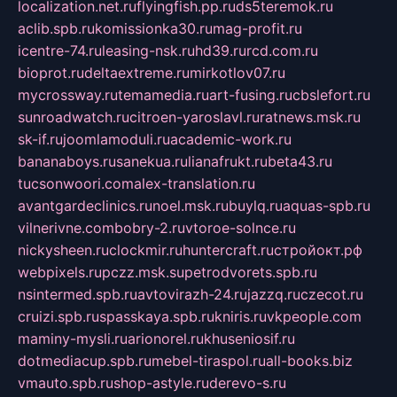
localization.net.ru
flyingfish.pp.ru
ds5teremok.ru
aclib.spb.ru
komissionka30.ru
mag-profit.ru
icentre-74.ru
leasing-nsk.ru
hd39.ru
rcd.com.ru
bioprot.ru
deltaextreme.ru
mirkotlov07.ru
mycrossway.ru
temamedia.ru
art-fusing.ru
cbslefort.ru
sunroadwatch.ru
citroen-yaroslavl.ru
ratnews.msk.ru
sk-if.ru
joomlamoduli.ru
academic-work.ru
bananaboys.ru
sanekua.ru
lianafrukt.ru
beta43.ru
tucsonwoori.com
alex-translation.ru
avantgardeclinics.ru
noel.msk.ru
buylq.ru
aquas-spb.ru
vilnerivne.com
bobry-2.ru
vtoroe-solnce.ru
nickysheen.ru
clockmir.ru
huntercraft.ru
стройокт.рф
webpixels.ru
pczz.msk.su
petrodvorets.spb.ru
nsintermed.spb.ru
avtovirazh-24.ru
jazzq.ru
czecot.ru
cruizi.spb.ru
spasskaya.spb.ru
kniris.ru
vkpeople.com
maminy-mysli.ru
arionorel.ru
khuseniosif.ru
dotmediacup.spb.ru
mebel-tiraspol.ru
all-books.biz
vmauto.spb.ru
shop-astyle.ru
derevo-s.ru