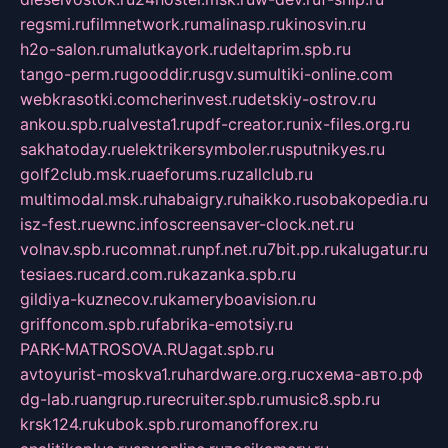
regsmi.ru
filmnetwork.ru
malinasp.ru
kinosvin.ru
h2o-salon.ru
malutkayork.ru
deltaprim.spb.ru
tango-perm.ru
gooddir.ru
sgv.su
multiki-online.com
webkrasotki.com
cherinvest.ru
detskiy-ostrov.ru
ankou.spb.ru
alvesta1.ru
pdf-creator.ru
nix-files.org.ru
sakhatoday.ru
elektrikersymboler.ru
sputnikyes.ru
golf2club.msk.ru
aeforums.ru
zallclub.ru
multimodal.msk.ru
habaigry.ru
haikko.ru
sobakopedia.ru
isz-fest.ru
ewnc.info
screensaver-clock.net.ru
volnav.spb.ru
comnat.ru
npf.net.ru
7bit.pp.ru
kalugatur.ru
tesiaes.ru
card.com.ru
kazanka.spb.ru
gildiya-kuznecov.ru
kameryboavision.ru
griffoncom.spb.ru
fabrika-emotsiy.ru
PARK-MATROSOVA.RU
agat.spb.ru
avtoyurist-moskva1.ru
hardware.org.ru
схема-авто.рф
dg-lab.ru
angrup.ru
recruiter.spb.ru
music8.spb.ru
krsk124.ru
kubok.spb.ru
romanofforex.ru