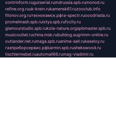
contrinform.ru
gutserial.ru
mdrussia.spb.ru
monod.ru
refine.org.ru
uk-krein.ru
kamensk61.ru
zooclub.info
filonov.org.ru
технокамск.рф
ra-spectr.ru
ooodriada.ru
promelmash.spb.ru
ixtys.spb.ru
fccity.ru
glamourstudio.spb.ru
kola-nature.org
spbmaster.spb.ru
musicoutlet.ru
china.msk.ru
bulldog.su
grimm-online.ru
outlander.net.ru
maga.spb.ru
anime-sell.ru
keseloy.ru
газприборсервис.рф
karmin.spb.ru
shekswood.ru
tischlermebel.ru
automall66.ru
mag-vladimir.ru
yardbar.ru
kiwitour.spb.ru
indesign.com.ru
freestylemebel.ru
bany-samara.ru
rsei.ru
naidisvoyput.ru
mgsn-invest.ru
ipkamerasannce.ru
alicante-house.ru
ibelka74.ru
cozyhouse.info
vlkargalev-studio.ru
700mb.ru
figura-ufa.ru
alina-live.ru
belarusiannews.ru
womenknow.ru
dos-vniimk.ru
sega.net.ru
dv.net.ru
phenomenonsofhistory.com
telesputnik.net.ru
wall.pp.ru
pylesosroidmi.ru
gtc-clan.ru
cligs.ru
bibikazap.ru
popova.org.ru