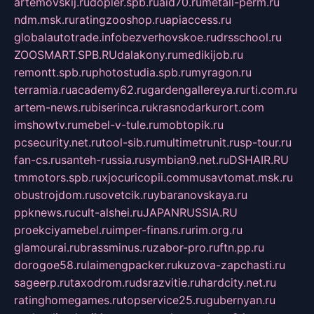
artemovskij.ru
dopler.spb.ru
aid70.ru
metall-perm.ru
ndm.msk.ru
ratingzooshop.ru
apiaccess.ru
globalautotrade.info
bezverhovskoe.ru
drsschool.ru
ZOOSMART.SPB.RU
dalakony.ru
medikijob.ru
remontt.spb.ru
photostudia.spb.ru
myragon.ru
terramia.ru
academy62.ru
gardengallereya.ru
rti.com.ru
artem-news.ru
biserinca.ru
krasnodarkurort.com
imshowtv.ru
mebel-v-tule.ru
mobtopik.ru
pcsecurity.net.ru
tool-sib.ru
multimetrunit.ru
sp-tour.ru
fan-cs.ru
santeh-russia.ru
symbian9.net.ru
DSHAIR.RU
tmmotors.spb.ru
xjocuricopii.com
musavtomat.msk.ru
obustrojdom.ru
sovetcik.ru
ybaranovskaya.ru
ppknews.ru
cult-alshei.ru
JAPANRUSSIA.RU
proekciyamebel.ru
imper-finans.ru
rim.org.ru
glamourai.ru
brassminus.ru
zabor-pro.ru
ftn.pp.ru
dorogoe58.ru
laimengpacker.ru
kuzova-zapchasti.ru
sageerp.ru
taxodrom.ru
dsrazvitie.ru
hardcity.net.ru
ratinghomegames.ru
topservice25.ru
gubernyan.ru