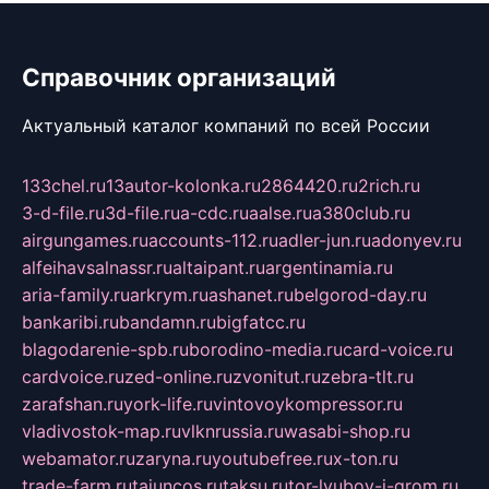
Справочник организаций
Актуальный каталог компаний по всей России
133chel.ru
13autor-kolonka.ru
2864420.ru
2rich.ru
3-d-file.ru
3d-file.ru
a-cdc.ru
aalse.ru
a380club.ru
airgungames.ru
accounts-112.ru
adler-jun.ru
adonyev.ru
alfeihavsalnassr.ru
altaipant.ru
argentinamia.ru
aria-family.ru
arkrym.ru
ashanet.ru
belgorod-day.ru
bankaribi.ru
bandamn.ru
bigfatcc.ru
blagodarenie-spb.ru
borodino-media.ru
card-voice.ru
cardvoice.ru
zed-online.ru
zvonitut.ru
zebra-tlt.ru
zarafshan.ru
york-life.ru
vintovoykompressor.ru
vladivostok-map.ru
vlknrussia.ru
wasabi-shop.ru
webamator.ru
zaryna.ru
youtubefree.ru
x-ton.ru
trade-farm.ru
tajuncos.ru
taksu.ru
tor-lyubov-i-grom.ru