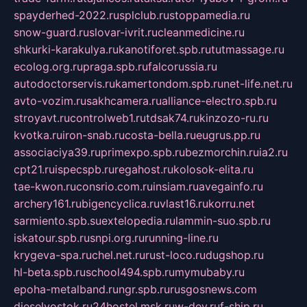
spayderhed-2022.ru
splclub.ru
stoppamedia.ru
snow-guard.ru
slovar-ivrit.ru
cleanmedicine.ru
shkurki-karakulya.ru
kanotiforet.spb.ru
tutmassage.ru
ecolog.org.ru
praga.spb.ru
falcorussia.ru
autodoctorservis.ru
kamertondom.spb.ru
net-life.net.ru
avto-vozim.ru
sakhcamera.ru
alliance-electro.spb.ru
stroyavt.ru
controlweb1.ru
tdsak74.ru
kinzozo-ru.ru
kvotka.ru
iron-snab.ru
costa-bella.ru
eugrus.pp.ru
associaciya39.ru
primexpo.spb.ru
bezmorchin.ru
ia2.ru
cpt21.ru
ispecspb.ru
regahost.ru
kolosok-elita.ru
tae-kwon.ru
consrio.com.ru
insiam.ru
avegainfo.ru
archery161.ru
bigencyclica.ru
vlast16.ru
korru.net
sarmiento.spb.su
extelopedia.ru
lammin-suo.spb.ru
iskatour.spb.ru
snpi.org.ru
running-line.ru
krygeva-spa.ru
chel.net.ru
rust-loco.ru
dugshop.ru
hl-beta.spb.ru
school494.spb.ru
mymubaby.ru
epoha-metalband.ru
ngr.spb.ru
rusgosnews.com
dieselvostok.ru
24hostel.msk.ru
w-dev.ru
f-ship.ru