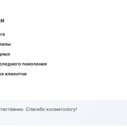
ми
га
риалы
одных
следнего поколения
ых клиентов
тественно. Спасибо косметологу!