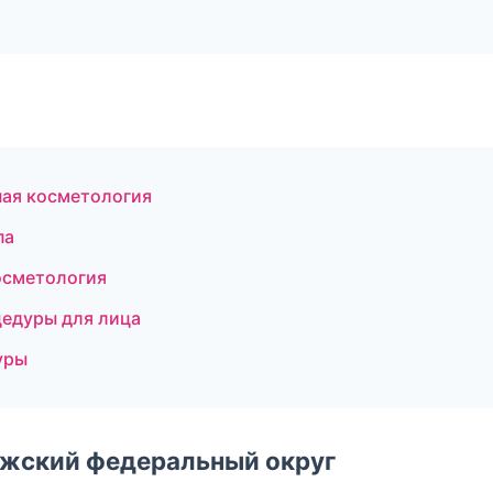
ная косметология
па
осметология
цедуры для лица
уры
лжский федеральный округ