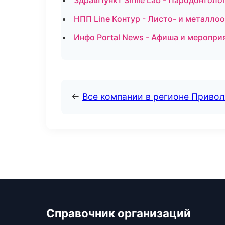
ЗдравПункт Smile Lab - Пародонтоло
НПП Line Контур - Листо- и металл
Инфо Portal News - Афиша и меропр
←
Все компании в регионе Приво
Справочник организаций