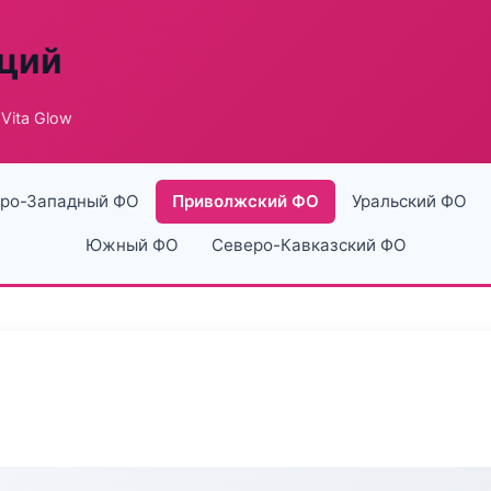
аций
Vita Glow
ро-Западный ФО
Приволжский ФО
Уральский ФО
Южный ФО
Северо-Кавказский ФО