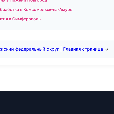
гия в Нижний Новгород
ообработка в Комсомольск-на-Амуре
иятия в Симферополь
лжский федеральный округ
|
Главная страница
→