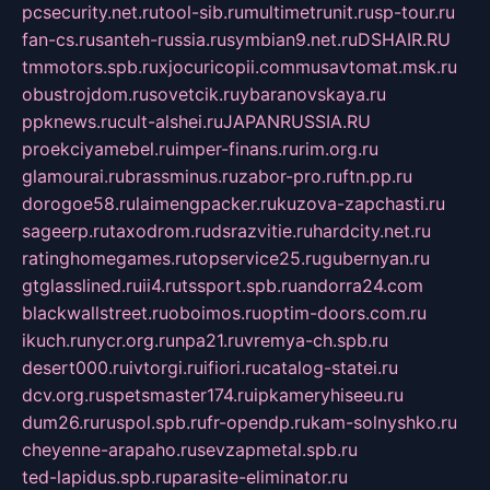
pcsecurity.net.ru
tool-sib.ru
multimetrunit.ru
sp-tour.ru
fan-cs.ru
santeh-russia.ru
symbian9.net.ru
DSHAIR.RU
tmmotors.spb.ru
xjocuricopii.com
musavtomat.msk.ru
obustrojdom.ru
sovetcik.ru
ybaranovskaya.ru
ppknews.ru
cult-alshei.ru
JAPANRUSSIA.RU
proekciyamebel.ru
imper-finans.ru
rim.org.ru
glamourai.ru
brassminus.ru
zabor-pro.ru
ftn.pp.ru
dorogoe58.ru
laimengpacker.ru
kuzova-zapchasti.ru
sageerp.ru
taxodrom.ru
dsrazvitie.ru
hardcity.net.ru
ratinghomegames.ru
topservice25.ru
gubernyan.ru
gtglasslined.ru
ii4.ru
tssport.spb.ru
andorra24.com
blackwallstreet.ru
oboimos.ru
optim-doors.com.ru
ikuch.ru
nycr.org.ru
npa21.ru
vremya-ch.spb.ru
desert000.ru
ivtorgi.ru
ifiori.ru
catalog-statei.ru
dcv.org.ru
spetsmaster174.ru
ipkameryhiseeu.ru
dum26.ru
ruspol.spb.ru
fr-opendp.ru
kam-solnyshko.ru
cheyenne-arapaho.ru
sevzapmetal.spb.ru
ted-lapidus.spb.ru
parasite-eliminator.ru