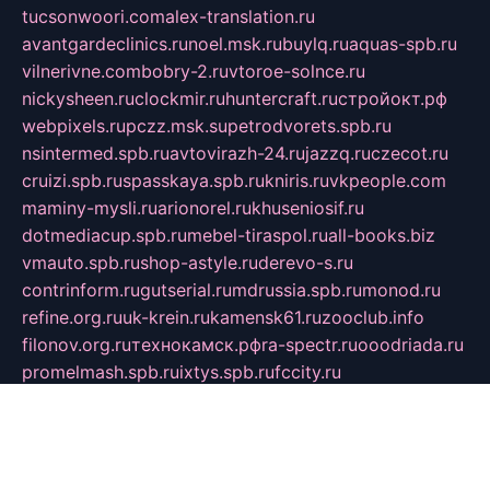
tucsonwoori.com
alex-translation.ru
avantgardeclinics.ru
noel.msk.ru
buylq.ru
aquas-spb.ru
vilnerivne.com
bobry-2.ru
vtoroe-solnce.ru
nickysheen.ru
clockmir.ru
huntercraft.ru
стройокт.рф
webpixels.ru
pczz.msk.su
petrodvorets.spb.ru
nsintermed.spb.ru
avtovirazh-24.ru
jazzq.ru
czecot.ru
cruizi.spb.ru
spasskaya.spb.ru
kniris.ru
vkpeople.com
maminy-mysli.ru
arionorel.ru
khuseniosif.ru
dotmediacup.spb.ru
mebel-tiraspol.ru
all-books.biz
vmauto.spb.ru
shop-astyle.ru
derevo-s.ru
contrinform.ru
gutserial.ru
mdrussia.spb.ru
monod.ru
refine.org.ru
uk-krein.ru
kamensk61.ru
zooclub.info
filonov.org.ru
технокамск.рф
ra-spectr.ru
ooodriada.ru
promelmash.spb.ru
ixtys.spb.ru
fccity.ru
glamourstudio.spb.ru
kola-nature.org
spbmaster.spb.ru
musicoutlet.ru
china.msk.ru
bulldog.su
grimm-online.ru
outlander.net.ru
maga.spb.ru
anime-sell.ru
keseloy.ru
газприборсервис.рф
karmin.spb.ru
shekswood.ru