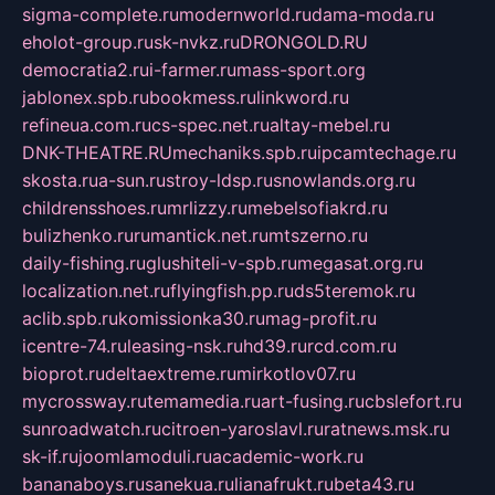
sigma-complete.ru
modernworld.ru
dama-moda.ru
eholot-group.ru
sk-nvkz.ru
DRONGOLD.RU
democratia2.ru
i-farmer.ru
mass-sport.org
jablonex.spb.ru
bookmess.ru
linkword.ru
refineua.com.ru
cs-spec.net.ru
altay-mebel.ru
DNK-THEATRE.RU
mechaniks.spb.ru
ipcamtechage.ru
skosta.ru
a-sun.ru
stroy-ldsp.ru
snowlands.org.ru
childrensshoes.ru
mrlizzy.ru
mebelsofiakrd.ru
bulizhenko.ru
rumantick.net.ru
mtszerno.ru
daily-fishing.ru
glushiteli-v-spb.ru
megasat.org.ru
localization.net.ru
flyingfish.pp.ru
ds5teremok.ru
aclib.spb.ru
komissionka30.ru
mag-profit.ru
icentre-74.ru
leasing-nsk.ru
hd39.ru
rcd.com.ru
bioprot.ru
deltaextreme.ru
mirkotlov07.ru
mycrossway.ru
temamedia.ru
art-fusing.ru
cbslefort.ru
sunroadwatch.ru
citroen-yaroslavl.ru
ratnews.msk.ru
sk-if.ru
joomlamoduli.ru
academic-work.ru
bananaboys.ru
sanekua.ru
lianafrukt.ru
beta43.ru