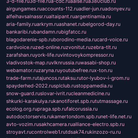
3-d-file.ru
3d-file.ru
a-cdc.ru
aalse.ru
a380club.ru
airgungames.ru
accounts-112.ru
adler-jun.ru
adonyev.ru
alfeihavsalnassr.ru
altaipant.ru
argentinamia.ru
aria-family.ru
arkrym.ru
ashanet.ru
belgorod-day.ru
bankaribi.ru
bandamn.ru
bigfatcc.ru
blagodarenie-spb.ru
borodino-media.ru
card-voice.ru
cardvoice.ru
zed-online.ru
zvonitut.ru
zebra-tlt.ru
zarafshan.ru
york-life.ru
vintovoykompressor.ru
vladivostok-map.ru
vlknrussia.ru
wasabi-shop.ru
webamator.ru
zaryna.ru
youtubefree.ru
x-ton.ru
trade-farm.ru
tajuncos.ru
taksu.ru
tor-lyubov-i-grom.ru
spayderhed-2022.ru
splclub.ru
stoppamedia.ru
snow-guard.ru
slovar-ivrit.ru
cleanmedicine.ru
shkurki-karakulya.ru
kanotiforet.spb.ru
tutmassage.ru
ecolog.org.ru
praga.spb.ru
falcorussia.ru
autodoctorservis.ru
kamertondom.spb.ru
net-life.net.ru
avto-vozim.ru
sakhcamera.ru
alliance-electro.spb.ru
stroyavt.ru
controlweb1.ru
tdsak74.ru
kinzozo-ru.ru