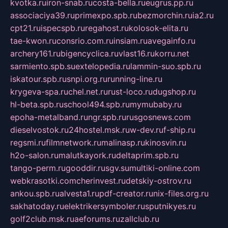
kvotka.ru
iron-snab.ru
costa-bella.ru
eugrus.pp.ru
associaciya39.ru
primexpo.spb.ru
bezmorchin.ru
ia2.ru
cpt21.ru
ispecspb.ru
regahost.ru
kolosok-elita.ru
tae-kwon.ru
consrio.com.ru
insiam.ru
avegainfo.ru
archery161.ru
bigencyclica.ru
vlast16.ru
korru.net
sarmiento.spb.su
extelopedia.ru
lammin-suo.spb.ru
iskatour.spb.ru
snpi.org.ru
running-line.ru
krygeva-spa.ru
chel.net.ru
rust-loco.ru
dugshop.ru
hl-beta.spb.ru
school494.spb.ru
mymubaby.ru
epoha-metalband.ru
ngr.spb.ru
rusgosnews.com
dieselvostok.ru
24hostel.msk.ru
w-dev.ru
f-ship.ru
regsmi.ru
filmnetwork.ru
malinasp.ru
kinosvin.ru
h2o-salon.ru
malutkayork.ru
deltaprim.spb.ru
tango-perm.ru
gooddir.ru
sgv.su
multiki-online.com
webkrasotki.com
cherinvest.ru
detskiy-ostrov.ru
ankou.spb.ru
alvesta1.ru
pdf-creator.ru
nix-files.org.ru
sakhatoday.ru
elektrikersymboler.ru
sputnikyes.ru
golf2club.msk.ru
aeforums.ru
zallclub.ru