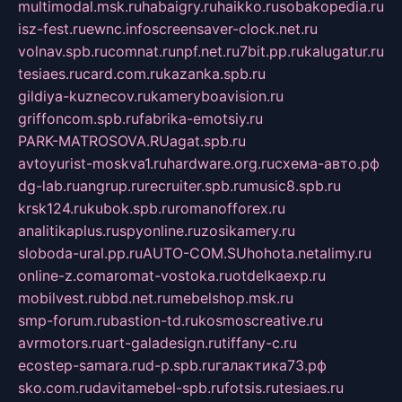
multimodal.msk.ru
habaigry.ru
haikko.ru
sobakopedia.ru
isz-fest.ru
ewnc.info
screensaver-clock.net.ru
volnav.spb.ru
comnat.ru
npf.net.ru
7bit.pp.ru
kalugatur.ru
tesiaes.ru
card.com.ru
kazanka.spb.ru
gildiya-kuznecov.ru
kameryboavision.ru
griffoncom.spb.ru
fabrika-emotsiy.ru
PARK-MATROSOVA.RU
agat.spb.ru
avtoyurist-moskva1.ru
hardware.org.ru
схема-авто.рф
dg-lab.ru
angrup.ru
recruiter.spb.ru
music8.spb.ru
krsk124.ru
kubok.spb.ru
romanofforex.ru
analitikaplus.ru
spyonline.ru
zosikamery.ru
sloboda-ural.pp.ru
AUTO-COM.SU
hohota.net
alimy.ru
online-z.com
aromat-vostoka.ru
otdelkaexp.ru
mobilvest.ru
bbd.net.ru
mebelshop.msk.ru
smp-forum.ru
bastion-td.ru
kosmoscreative.ru
avrmotors.ru
art-galadesign.ru
tiffany-c.ru
ecostep-samara.ru
d-p.spb.ru
галактика73.рф
sko.com.ru
davitamebel-spb.ru
fotsis.ru
tesiaes.ru