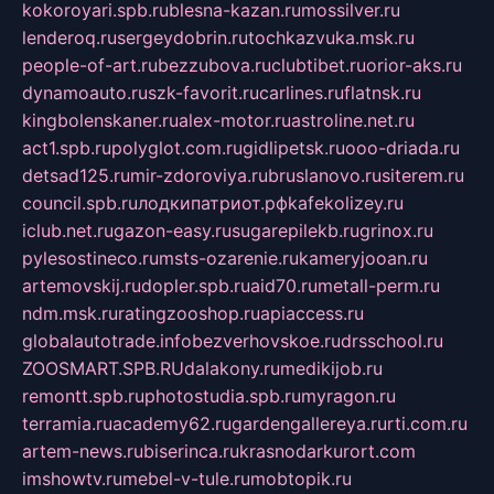
kokoroyari.spb.ru
blesna-kazan.ru
mossilver.ru
lenderoq.ru
sergeydobrin.ru
tochkazvuka.msk.ru
people-of-art.ru
bezzubova.ru
clubtibet.ru
orior-aks.ru
dynamoauto.ru
szk-favorit.ru
carlines.ru
flatnsk.ru
kingbolenskaner.ru
alex-motor.ru
astroline.net.ru
act1.spb.ru
polyglot.com.ru
gidlipetsk.ru
ooo-driada.ru
detsad125.ru
mir-zdoroviya.ru
bruslanovo.ru
siterem.ru
council.spb.ru
лодкипатриот.рф
kafekolizey.ru
iclub.net.ru
gazon-easy.ru
sugarepilekb.ru
grinox.ru
pylesostineco.ru
msts-ozarenie.ru
kameryjooan.ru
artemovskij.ru
dopler.spb.ru
aid70.ru
metall-perm.ru
ndm.msk.ru
ratingzooshop.ru
apiaccess.ru
globalautotrade.info
bezverhovskoe.ru
drsschool.ru
ZOOSMART.SPB.RU
dalakony.ru
medikijob.ru
remontt.spb.ru
photostudia.spb.ru
myragon.ru
terramia.ru
academy62.ru
gardengallereya.ru
rti.com.ru
artem-news.ru
biserinca.ru
krasnodarkurort.com
imshowtv.ru
mebel-v-tule.ru
mobtopik.ru