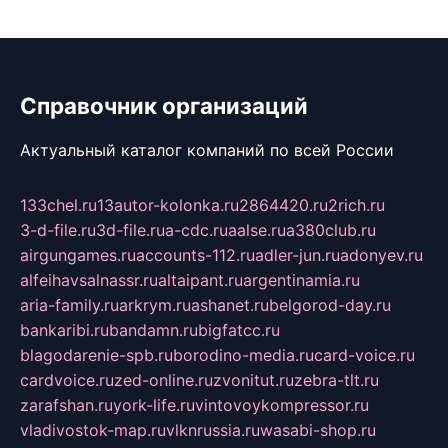
Справочник организаций
Актуальный каталог компаний по всей России
133chel.ru
13autor-kolonka.ru
2864420.ru
2rich.ru
3-d-file.ru
3d-file.ru
a-cdc.ru
aalse.ru
a380club.ru
airgungames.ru
accounts-112.ru
adler-jun.ru
adonyev.ru
alfeihavsalnassr.ru
altaipant.ru
argentinamia.ru
aria-family.ru
arkrym.ru
ashanet.ru
belgorod-day.ru
bankaribi.ru
bandamn.ru
bigfatcc.ru
blagodarenie-spb.ru
borodino-media.ru
card-voice.ru
cardvoice.ru
zed-online.ru
zvonitut.ru
zebra-tlt.ru
zarafshan.ru
york-life.ru
vintovoykompressor.ru
vladivostok-map.ru
vlknrussia.ru
wasabi-shop.ru