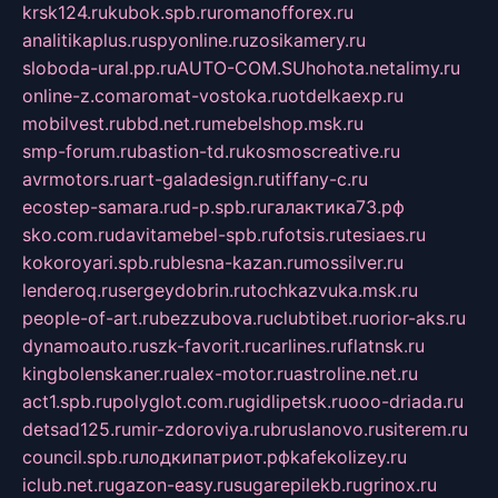
krsk124.ru
kubok.spb.ru
romanofforex.ru
analitikaplus.ru
spyonline.ru
zosikamery.ru
sloboda-ural.pp.ru
AUTO-COM.SU
hohota.net
alimy.ru
online-z.com
aromat-vostoka.ru
otdelkaexp.ru
mobilvest.ru
bbd.net.ru
mebelshop.msk.ru
smp-forum.ru
bastion-td.ru
kosmoscreative.ru
avrmotors.ru
art-galadesign.ru
tiffany-c.ru
ecostep-samara.ru
d-p.spb.ru
галактика73.рф
sko.com.ru
davitamebel-spb.ru
fotsis.ru
tesiaes.ru
kokoroyari.spb.ru
blesna-kazan.ru
mossilver.ru
lenderoq.ru
sergeydobrin.ru
tochkazvuka.msk.ru
people-of-art.ru
bezzubova.ru
clubtibet.ru
orior-aks.ru
dynamoauto.ru
szk-favorit.ru
carlines.ru
flatnsk.ru
kingbolenskaner.ru
alex-motor.ru
astroline.net.ru
act1.spb.ru
polyglot.com.ru
gidlipetsk.ru
ooo-driada.ru
detsad125.ru
mir-zdoroviya.ru
bruslanovo.ru
siterem.ru
council.spb.ru
лодкипатриот.рф
kafekolizey.ru
iclub.net.ru
gazon-easy.ru
sugarepilekb.ru
grinox.ru