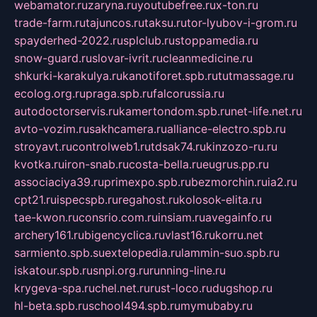
webamator.ru
zaryna.ru
youtubefree.ru
x-ton.ru
trade-farm.ru
tajuncos.ru
taksu.ru
tor-lyubov-i-grom.ru
spayderhed-2022.ru
splclub.ru
stoppamedia.ru
snow-guard.ru
slovar-ivrit.ru
cleanmedicine.ru
shkurki-karakulya.ru
kanotiforet.spb.ru
tutmassage.ru
ecolog.org.ru
praga.spb.ru
falcorussia.ru
autodoctorservis.ru
kamertondom.spb.ru
net-life.net.ru
avto-vozim.ru
sakhcamera.ru
alliance-electro.spb.ru
stroyavt.ru
controlweb1.ru
tdsak74.ru
kinzozo-ru.ru
kvotka.ru
iron-snab.ru
costa-bella.ru
eugrus.pp.ru
associaciya39.ru
primexpo.spb.ru
bezmorchin.ru
ia2.ru
cpt21.ru
ispecspb.ru
regahost.ru
kolosok-elita.ru
tae-kwon.ru
consrio.com.ru
insiam.ru
avegainfo.ru
archery161.ru
bigencyclica.ru
vlast16.ru
korru.net
sarmiento.spb.su
extelopedia.ru
lammin-suo.spb.ru
iskatour.spb.ru
snpi.org.ru
running-line.ru
krygeva-spa.ru
chel.net.ru
rust-loco.ru
dugshop.ru
hl-beta.spb.ru
school494.spb.ru
mymubaby.ru