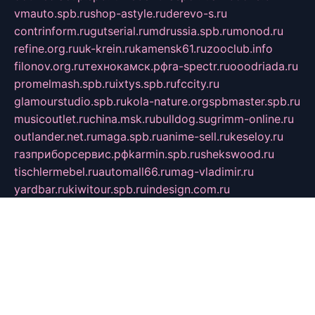
vmauto.spb.ru
shop-astyle.ru
derevo-s.ru
contrinform.ru
gutserial.ru
mdrussia.spb.ru
monod.ru
refine.org.ru
uk-krein.ru
kamensk61.ru
zooclub.info
filonov.org.ru
технокамск.рф
ra-spectr.ru
ooodriada.ru
promelmash.spb.ru
ixtys.spb.ru
fccity.ru
glamourstudio.spb.ru
kola-nature.org
spbmaster.spb.ru
musicoutlet.ru
china.msk.ru
bulldog.su
grimm-online.ru
outlander.net.ru
maga.spb.ru
anime-sell.ru
keseloy.ru
газприборсервис.рф
karmin.spb.ru
shekswood.ru
tischlermebel.ru
automall66.ru
mag-vladimir.ru
yardbar.ru
kiwitour.spb.ru
indesign.com.ru
freestylemebel.ru
bany-samara.ru
rsei.ru
naidisvoyput.ru
mgsn-invest.ru
ipkamerasannce.ru
alicante-house.ru
ibelka74.ru
cozyhouse.info
vlkargalev-studio.ru
700mb.ru
figura-ufa.ru
alina-live.ru
belarusiannews.ru
womenknow.ru
dos-vniimk.ru
sega.net.ru
dv.net.ru
phenomenonsofhistory.com
telesputnik.net.ru
wall.pp.ru
pylesosroidmi.ru