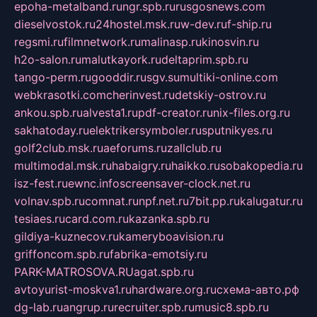
epoha-metalband.ru
ngr.spb.ru
rusgosnews.com
dieselvostok.ru
24hostel.msk.ru
w-dev.ru
f-ship.ru
regsmi.ru
filmnetwork.ru
malinasp.ru
kinosvin.ru
h2o-salon.ru
malutkayork.ru
deltaprim.spb.ru
tango-perm.ru
gooddir.ru
sgv.su
multiki-online.com
webkrasotki.com
cherinvest.ru
detskiy-ostrov.ru
ankou.spb.ru
alvesta1.ru
pdf-creator.ru
nix-files.org.ru
sakhatoday.ru
elektrikersymboler.ru
sputnikyes.ru
golf2club.msk.ru
aeforums.ru
zallclub.ru
multimodal.msk.ru
habaigry.ru
haikko.ru
sobakopedia.ru
isz-fest.ru
ewnc.info
screensaver-clock.net.ru
volnav.spb.ru
comnat.ru
npf.net.ru
7bit.pp.ru
kalugatur.ru
tesiaes.ru
card.com.ru
kazanka.spb.ru
gildiya-kuznecov.ru
kameryboavision.ru
griffoncom.spb.ru
fabrika-emotsiy.ru
PARK-MATROSOVA.RU
agat.spb.ru
avtoyurist-moskva1.ru
hardware.org.ru
схема-авто.рф
dg-lab.ru
angrup.ru
recruiter.spb.ru
music8.spb.ru