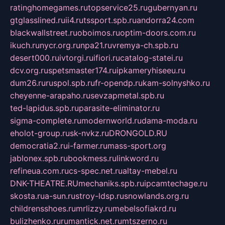
ratinghomegames.ru
topservice25.ru
gubernyan.ru
gtglasslined.ru
ii4.ru
tssport.spb.ru
andorra24.com
blackwallstreet.ru
oboimos.ru
optim-doors.com.ru
ikuch.ru
nycr.org.ru
npa21.ru
vremya-ch.spb.ru
desert000.ru
ivtorgi.ru
ifiori.ru
catalog-statei.ru
dcv.org.ru
spetsmaster174.ru
ipkameryhiseeu.ru
dum26.ru
ruspol.spb.ru
fr-opendp.ru
kam-solnyshko.ru
cheyenne-arapaho.ru
sevzapmetal.spb.ru
ted-lapidus.spb.ru
parasite-eliminator.ru
sigma-complete.ru
modernworld.ru
dama-moda.ru
eholot-group.ru
sk-nvkz.ru
DRONGOLD.RU
democratia2.ru
i-farmer.ru
mass-sport.org
jablonex.spb.ru
bookmess.ru
linkword.ru
refineua.com.ru
cs-spec.net.ru
altay-mebel.ru
DNK-THEATRE.RU
mechaniks.spb.ru
ipcamtechage.ru
skosta.ru
a-sun.ru
stroy-ldsp.ru
snowlands.org.ru
childrensshoes.ru
mrlizzy.ru
mebelsofiakrd.ru
bulizhenko.ru
rumantick.net.ru
mtszerno.ru