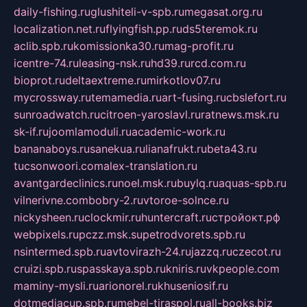
daily-fishing.ru
glushiteli-v-spb.ru
megasat.org.ru
localization.net.ru
flyingfish.pp.ru
ds5teremok.ru
aclib.spb.ru
komissionka30.ru
mag-profit.ru
icentre-74.ru
leasing-nsk.ru
hd39.ru
rcd.com.ru
bioprot.ru
deltaextreme.ru
mirkotlov07.ru
mycrossway.ru
temamedia.ru
art-fusing.ru
cbslefort.ru
sunroadwatch.ru
citroen-yaroslavl.ru
ratnews.msk.ru
sk-if.ru
joomlamoduli.ru
academic-work.ru
bananaboys.ru
sanekua.ru
lianafrukt.ru
beta43.ru
tucsonwoori.com
alex-translation.ru
avantgardeclinics.ru
noel.msk.ru
buylq.ru
aquas-spb.ru
vilnerivne.com
bobry-2.ru
vtoroe-solnce.ru
nickysheen.ru
clockmir.ru
huntercraft.ru
стройокт.рф
webpixels.ru
pczz.msk.su
petrodvorets.spb.ru
nsintermed.spb.ru
avtovirazh-24.ru
jazzq.ru
czecot.ru
cruizi.spb.ru
spasskaya.spb.ru
kniris.ru
vkpeople.com
maminy-mysli.ru
arionorel.ru
khuseniosif.ru
dotmediacup.spb.ru
mebel-tiraspol.ru
all-books.biz