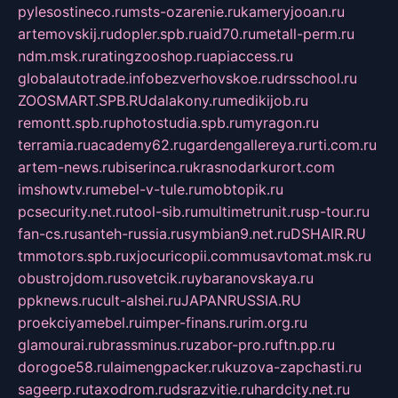
pylesostineco.ru
msts-ozarenie.ru
kameryjooan.ru
artemovskij.ru
dopler.spb.ru
aid70.ru
metall-perm.ru
ndm.msk.ru
ratingzooshop.ru
apiaccess.ru
globalautotrade.info
bezverhovskoe.ru
drsschool.ru
ZOOSMART.SPB.RU
dalakony.ru
medikijob.ru
remontt.spb.ru
photostudia.spb.ru
myragon.ru
terramia.ru
academy62.ru
gardengallereya.ru
rti.com.ru
artem-news.ru
biserinca.ru
krasnodarkurort.com
imshowtv.ru
mebel-v-tule.ru
mobtopik.ru
pcsecurity.net.ru
tool-sib.ru
multimetrunit.ru
sp-tour.ru
fan-cs.ru
santeh-russia.ru
symbian9.net.ru
DSHAIR.RU
tmmotors.spb.ru
xjocuricopii.com
musavtomat.msk.ru
obustrojdom.ru
sovetcik.ru
ybaranovskaya.ru
ppknews.ru
cult-alshei.ru
JAPANRUSSIA.RU
proekciyamebel.ru
imper-finans.ru
rim.org.ru
glamourai.ru
brassminus.ru
zabor-pro.ru
ftn.pp.ru
dorogoe58.ru
laimengpacker.ru
kuzova-zapchasti.ru
sageerp.ru
taxodrom.ru
dsrazvitie.ru
hardcity.net.ru