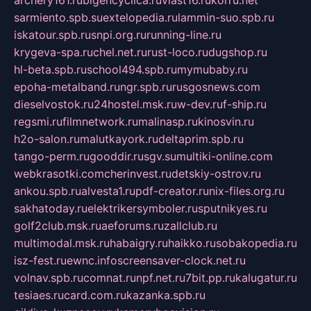
archery161.ru
bigencyclica.ru
vlast16.ru
korru.net
sarmiento.spb.su
extelopedia.ru
lammin-suo.spb.ru
iskatour.spb.ru
snpi.org.ru
running-line.ru
krygeva-spa.ru
chel.net.ru
rust-loco.ru
dugshop.ru
hl-beta.spb.ru
school494.spb.ru
mymubaby.ru
epoha-metalband.ru
ngr.spb.ru
rusgosnews.com
dieselvostok.ru
24hostel.msk.ru
w-dev.ru
f-ship.ru
regsmi.ru
filmnetwork.ru
malinasp.ru
kinosvin.ru
h2o-salon.ru
malutkayork.ru
deltaprim.spb.ru
tango-perm.ru
gooddir.ru
sgv.su
multiki-online.com
webkrasotki.com
cherinvest.ru
detskiy-ostrov.ru
ankou.spb.ru
alvesta1.ru
pdf-creator.ru
nix-files.org.ru
sakhatoday.ru
elektrikersymboler.ru
sputnikyes.ru
golf2club.msk.ru
aeforums.ru
zallclub.ru
multimodal.msk.ru
habaigry.ru
haikko.ru
sobakopedia.ru
isz-fest.ru
ewnc.info
screensaver-clock.net.ru
volnav.spb.ru
comnat.ru
npf.net.ru
7bit.pp.ru
kalugatur.ru
tesiaes.ru
card.com.ru
kazanka.spb.ru