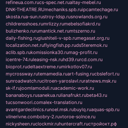
refineua.com.ru
cs-spec.net.ru
altay-mebel.ru
DNK-THEATRE.RU
mechaniks.spb.ru
ipcamtechage.ru
skosta.ru
a-sun.ru
stroy-ldsp.ru
snowlands.org.ru
childrensshoes.ru
mrlizzy.ru
mebelsofiakrd.ru
bulizhenko.ru
rumantick.net.ru
mtszerno.ru
daily-fishing.ru
glushiteli-v-spb.ru
megasat.org.ru
localization.net.ru
flyingfish.pp.ru
ds5teremok.ru
aclib.spb.ru
komissionka30.ru
mag-profit.ru
icentre-74.ru
leasing-nsk.ru
hd39.ru
rcd.com.ru
bioprot.ru
deltaextreme.ru
mirkotlov07.ru
mycrossway.ru
temamedia.ru
art-fusing.ru
cbslefort.ru
sunroadwatch.ru
citroen-yaroslavl.ru
ratnews.msk.ru
sk-if.ru
joomlamoduli.ru
academic-work.ru
bananaboys.ru
sanekua.ru
lianafrukt.ru
beta43.ru
tucsonwoori.com
alex-translation.ru
avantgardeclinics.ru
noel.msk.ru
buylq.ru
aquas-spb.ru
vilnerivne.com
bobry-2.ru
vtoroe-solnce.ru
nickysheen.ru
clockmir.ru
huntercraft.ru
стройокт.рф