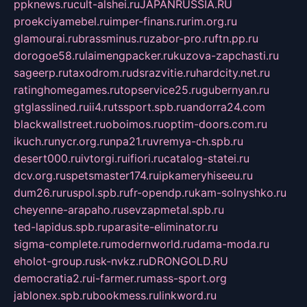
ppknews.ru
cult-alshei.ru
JAPANRUSSIA.RU
proekciyamebel.ru
imper-finans.ru
rim.org.ru
glamourai.ru
brassminus.ru
zabor-pro.ru
ftn.pp.ru
dorogoe58.ru
laimengpacker.ru
kuzova-zapchasti.ru
sageerp.ru
taxodrom.ru
dsrazvitie.ru
hardcity.net.ru
ratinghomegames.ru
topservice25.ru
gubernyan.ru
gtglasslined.ru
ii4.ru
tssport.spb.ru
andorra24.com
blackwallstreet.ru
oboimos.ru
optim-doors.com.ru
ikuch.ru
nycr.org.ru
npa21.ru
vremya-ch.spb.ru
desert000.ru
ivtorgi.ru
ifiori.ru
catalog-statei.ru
dcv.org.ru
spetsmaster174.ru
ipkameryhiseeu.ru
dum26.ru
ruspol.spb.ru
fr-opendp.ru
kam-solnyshko.ru
cheyenne-arapaho.ru
sevzapmetal.spb.ru
ted-lapidus.spb.ru
parasite-eliminator.ru
sigma-complete.ru
modernworld.ru
dama-moda.ru
eholot-group.ru
sk-nvkz.ru
DRONGOLD.RU
democratia2.ru
i-farmer.ru
mass-sport.org
jablonex.spb.ru
bookmess.ru
linkword.ru