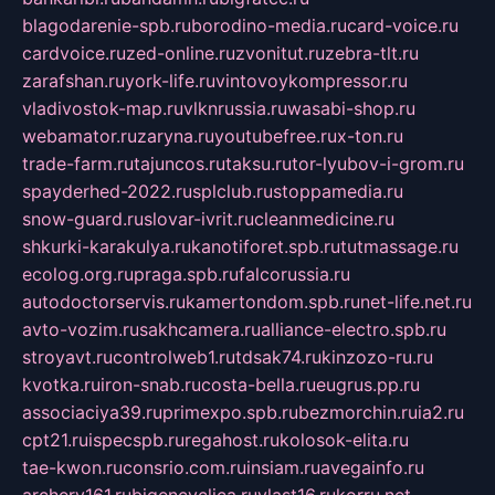
blagodarenie-spb.ru
borodino-media.ru
card-voice.ru
cardvoice.ru
zed-online.ru
zvonitut.ru
zebra-tlt.ru
zarafshan.ru
york-life.ru
vintovoykompressor.ru
vladivostok-map.ru
vlknrussia.ru
wasabi-shop.ru
webamator.ru
zaryna.ru
youtubefree.ru
x-ton.ru
trade-farm.ru
tajuncos.ru
taksu.ru
tor-lyubov-i-grom.ru
spayderhed-2022.ru
splclub.ru
stoppamedia.ru
snow-guard.ru
slovar-ivrit.ru
cleanmedicine.ru
shkurki-karakulya.ru
kanotiforet.spb.ru
tutmassage.ru
ecolog.org.ru
praga.spb.ru
falcorussia.ru
autodoctorservis.ru
kamertondom.spb.ru
net-life.net.ru
avto-vozim.ru
sakhcamera.ru
alliance-electro.spb.ru
stroyavt.ru
controlweb1.ru
tdsak74.ru
kinzozo-ru.ru
kvotka.ru
iron-snab.ru
costa-bella.ru
eugrus.pp.ru
associaciya39.ru
primexpo.spb.ru
bezmorchin.ru
ia2.ru
cpt21.ru
ispecspb.ru
regahost.ru
kolosok-elita.ru
tae-kwon.ru
consrio.com.ru
insiam.ru
avegainfo.ru