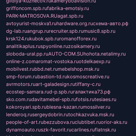
gildiya-kuznecov.ru
kameryboavision.ru
griffoncom.spb.ru
fabrika-emotsiy.ru
PARK-MATROSOVA.RU
agat.spb.ru
avtoyurist-moskva1.ru
hardware.org.ru
схема-авто.рф
dg-lab.ru
angrup.ru
recruiter.spb.ru
music8.spb.ru
krsk124.ru
kubok.spb.ru
romanofforex.ru
analitikaplus.ru
spyonline.ru
zosikamery.ru
sloboda-ural.pp.ru
AUTO-COM.SU
hohota.net
alimy.ru
online-z.com
aromat-vostoka.ru
otdelkaexp.ru
mobilvest.ru
bbd.net.ru
mebelshop.msk.ru
smp-forum.ru
bastion-td.ru
kosmoscreative.ru
avrmotors.ru
art-galadesign.ru
tiffany-c.ru
ecostep-samara.ru
d-p.spb.ru
галактика73.рф
sko.com.ru
davitamebel-spb.ru
fotsis.ru
tesiaes.ru
kokoroyari.spb.ru
blesna-kazan.ru
mossilver.ru
lenderoq.ru
sergeydobrin.ru
tochkazvuka.msk.ru
people-of-art.ru
bezzubova.ru
clubtibet.ru
orior-aks.ru
dynamoauto.ru
szk-favorit.ru
carlines.ru
flatnsk.ru