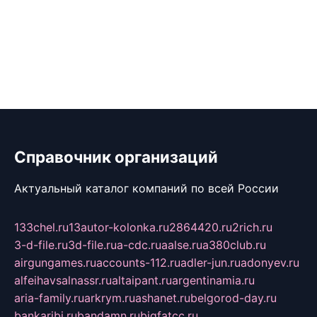
Справочник организаций
Актуальный каталог компаний по всей России
133chel.ru
13autor-kolonka.ru
2864420.ru
2rich.ru
3-d-file.ru
3d-file.ru
a-cdc.ru
aalse.ru
a380club.ru
airgungames.ru
accounts-112.ru
adler-jun.ru
adonyev.ru
alfeihavsalnassr.ru
altaipant.ru
argentinamia.ru
aria-family.ru
arkrym.ru
ashanet.ru
belgorod-day.ru
bankaribi.ru
bandamn.ru
bigfatcc.ru