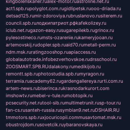
kingbolenskaner.ru
alex-motor.ru
astroline.net.ru
act1.spb.ru
polyglot.com.ru
gidlipetsk.ru
ooo-driada.ru
detsad125.ru
mir-zdoroviya.ru
bruslanovo.ru
siterem.ru
council.spb.ru
лодкипатриот.рф
kafekolizey.ru
iclub.net.ru
gazon-easy.ru
sugarepilekb.ru
grinox.ru
pylesostineco.ru
msts-ozarenie.ru
kameryjooan.ru
artemovskij.ru
dopler.spb.ru
aid70.ru
metall-perm.ru
ndm.msk.ru
ratingzooshop.ru
apiaccess.ru
globalautotrade.info
bezverhovskoe.ru
drsschool.ru
ZOOSMART.SPB.RU
dalakony.ru
medikijob.ru
remontt.spb.ru
photostudia.spb.ru
myragon.ru
terramia.ru
academy62.ru
gardengallereya.ru
rti.com.ru
artem-news.ru
biserinca.ru
krasnodarkurort.com
imshowtv.ru
mebel-v-tule.ru
mobtopik.ru
pcsecurity.net.ru
tool-sib.ru
multimetrunit.ru
sp-tour.ru
fan-cs.ru
santeh-russia.ru
symbian9.net.ru
DSHAIR.RU
tmmotors.spb.ru
xjocuricopii.com
musavtomat.msk.ru
obustrojdom.ru
sovetcik.ru
ybaranovskaya.ru