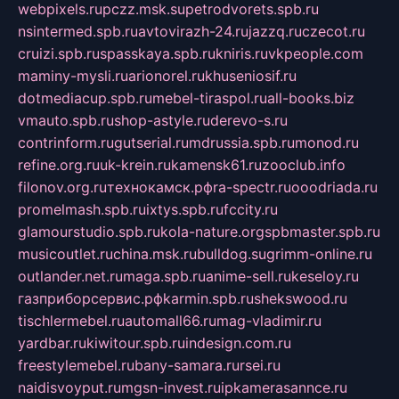
webpixels.ru
pczz.msk.su
petrodvorets.spb.ru
nsintermed.spb.ru
avtovirazh-24.ru
jazzq.ru
czecot.ru
cruizi.spb.ru
spasskaya.spb.ru
kniris.ru
vkpeople.com
maminy-mysli.ru
arionorel.ru
khuseniosif.ru
dotmediacup.spb.ru
mebel-tiraspol.ru
all-books.biz
vmauto.spb.ru
shop-astyle.ru
derevo-s.ru
contrinform.ru
gutserial.ru
mdrussia.spb.ru
monod.ru
refine.org.ru
uk-krein.ru
kamensk61.ru
zooclub.info
filonov.org.ru
технокамск.рф
ra-spectr.ru
ooodriada.ru
promelmash.spb.ru
ixtys.spb.ru
fccity.ru
glamourstudio.spb.ru
kola-nature.org
spbmaster.spb.ru
musicoutlet.ru
china.msk.ru
bulldog.su
grimm-online.ru
outlander.net.ru
maga.spb.ru
anime-sell.ru
keseloy.ru
газприборсервис.рф
karmin.spb.ru
shekswood.ru
tischlermebel.ru
automall66.ru
mag-vladimir.ru
yardbar.ru
kiwitour.spb.ru
indesign.com.ru
freestylemebel.ru
bany-samara.ru
rsei.ru
naidisvoyput.ru
mgsn-invest.ru
ipkamerasannce.ru