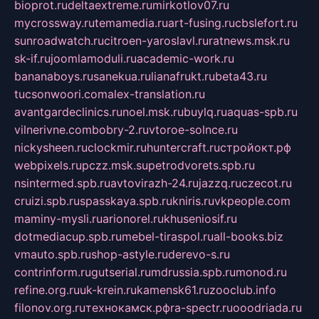
bioprot.ru
deltaextreme.ru
mirkotlov07.ru
mycrossway.ru
temamedia.ru
art-fusing.ru
cbslefort.ru
sunroadwatch.ru
citroen-yaroslavl.ru
ratnews.msk.ru
sk-if.ru
joomlamoduli.ru
academic-work.ru
bananaboys.ru
sanekua.ru
lianafrukt.ru
beta43.ru
tucsonwoori.com
alex-translation.ru
avantgardeclinics.ru
noel.msk.ru
buylq.ru
aquas-spb.ru
vilnerivne.com
bobry-2.ru
vtoroe-solnce.ru
nickysheen.ru
clockmir.ru
huntercraft.ru
стройокт.рф
webpixels.ru
pczz.msk.su
petrodvorets.spb.ru
nsintermed.spb.ru
avtovirazh-24.ru
jazzq.ru
czecot.ru
cruizi.spb.ru
spasskaya.spb.ru
kniris.ru
vkpeople.com
maminy-mysli.ru
arionorel.ru
khuseniosif.ru
dotmediacup.spb.ru
mebel-tiraspol.ru
all-books.biz
vmauto.spb.ru
shop-astyle.ru
derevo-s.ru
contrinform.ru
gutserial.ru
mdrussia.spb.ru
monod.ru
refine.org.ru
uk-krein.ru
kamensk61.ru
zooclub.info
filonov.org.ru
технокамск.рф
ra-spectr.ru
ooodriada.ru