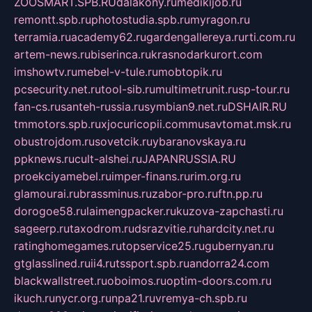
ZOOSMART.SPB.RU
dalakony.ru
medikijob.ru
remontt.spb.ru
photostudia.spb.ru
myragon.ru
terramia.ru
academy62.ru
gardengallereya.ru
rti.com.ru
artem-news.ru
biserinca.ru
krasnodarkurort.com
imshowtv.ru
mebel-v-tule.ru
mobtopik.ru
pcsecurity.net.ru
tool-sib.ru
multimetrunit.ru
sp-tour.ru
fan-cs.ru
santeh-russia.ru
symbian9.net.ru
DSHAIR.RU
tmmotors.spb.ru
xjocuricopii.com
musavtomat.msk.ru
obustrojdom.ru
sovetcik.ru
ybaranovskaya.ru
ppknews.ru
cult-alshei.ru
JAPANRUSSIA.RU
proekciyamebel.ru
imper-finans.ru
rim.org.ru
glamourai.ru
brassminus.ru
zabor-pro.ru
ftn.pp.ru
dorogoe58.ru
laimengpacker.ru
kuzova-zapchasti.ru
sageerp.ru
taxodrom.ru
dsrazvitie.ru
hardcity.net.ru
ratinghomegames.ru
topservice25.ru
gubernyan.ru
gtglasslined.ru
ii4.ru
tssport.spb.ru
andorra24.com
blackwallstreet.ru
oboimos.ru
optim-doors.com.ru
ikuch.ru
nycr.org.ru
npa21.ru
vremya-ch.spb.ru