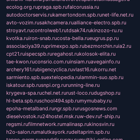
ecolog.org.ru
praga.spb.ru
falcorussia.ru
autodoctorservis.ru
kamertondom.spb.ru
net-life.net.ru
avto-vozim.ru
sakhcamera.ru
alliance-electro.spb.ru
stroyavt.ru
controlweb1.ru
tdsak74.ru
kinzozo-ru.ru
kvotka.ru
iron-snab.ru
costa-bella.ru
eugrus.pp.ru
associaciya39.ru
primexpo.spb.ru
bezmorchin.ru
ia2.ru
cpt21.ru
ispecspb.ru
regahost.ru
kolosok-elita.ru
tae-kwon.ru
consrio.com.ru
insiam.ru
avegainfo.ru
archery161.ru
bigencyclica.ru
vlast16.ru
korru.net
sarmiento.spb.su
extelopedia.ru
lammin-suo.spb.ru
iskatour.spb.ru
snpi.org.ru
running-line.ru
krygeva-spa.ru
chel.net.ru
rust-loco.ru
dugshop.ru
hl-beta.spb.ru
school494.spb.ru
mymubaby.ru
epoha-metalband.ru
ngr.spb.ru
rusgosnews.com
dieselvostok.ru
24hostel.msk.ru
w-dev.ru
f-ship.ru
regsmi.ru
filmnetwork.ru
malinasp.ru
kinosvin.ru
h2o-salon.ru
malutkayork.ru
deltaprim.spb.ru
tango-perm.ru
gooddir.ru
sgv.su
multiki-online.com