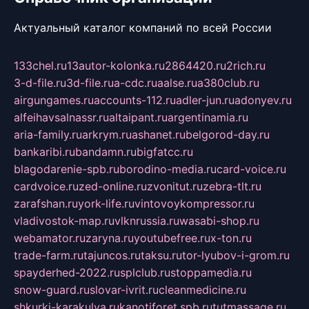
Актуальный каталог компаний по всей России
133chel.ru
13autor-kolonka.ru
2864420.ru
2rich.ru
3-d-file.ru
3d-file.ru
a-cdc.ru
aalse.ru
a380club.ru
airgungames.ru
accounts-112.ru
adler-jun.ru
adonyev.ru
alfeihavsalnassr.ru
altaipant.ru
argentinamia.ru
aria-family.ru
arkrym.ru
ashanet.ru
belgorod-day.ru
bankaribi.ru
bandamn.ru
bigfatcc.ru
blagodarenie-spb.ru
borodino-media.ru
card-voice.ru
cardvoice.ru
zed-online.ru
zvonitut.ru
zebra-tlt.ru
zarafshan.ru
york-life.ru
vintovoykompressor.ru
vladivostok-map.ru
vlknrussia.ru
wasabi-shop.ru
webamator.ru
zaryna.ru
youtubefree.ru
x-ton.ru
trade-farm.ru
tajuncos.ru
taksu.ru
tor-lyubov-i-grom.ru
spayderhed-2022.ru
splclub.ru
stoppamedia.ru
snow-guard.ru
slovar-ivrit.ru
cleanmedicine.ru
shkurki-karakulya.ru
kanotiforet.spb.ru
tutmassage.ru