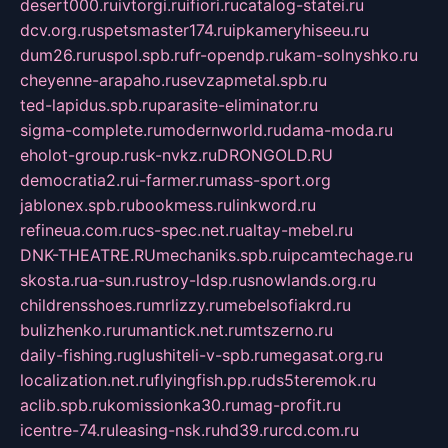
desert000.ru
ivtorgi.ru
ifiori.ru
catalog-statei.ru
dcv.org.ru
spetsmaster174.ru
ipkameryhiseeu.ru
dum26.ru
ruspol.spb.ru
fr-opendp.ru
kam-solnyshko.ru
cheyenne-arapaho.ru
sevzapmetal.spb.ru
ted-lapidus.spb.ru
parasite-eliminator.ru
sigma-complete.ru
modernworld.ru
dama-moda.ru
eholot-group.ru
sk-nvkz.ru
DRONGOLD.RU
democratia2.ru
i-farmer.ru
mass-sport.org
jablonex.spb.ru
bookmess.ru
linkword.ru
refineua.com.ru
cs-spec.net.ru
altay-mebel.ru
DNK-THEATRE.RU
mechaniks.spb.ru
ipcamtechage.ru
skosta.ru
a-sun.ru
stroy-ldsp.ru
snowlands.org.ru
childrensshoes.ru
mrlizzy.ru
mebelsofiakrd.ru
bulizhenko.ru
rumantick.net.ru
mtszerno.ru
daily-fishing.ru
glushiteli-v-spb.ru
megasat.org.ru
localization.net.ru
flyingfish.pp.ru
ds5teremok.ru
aclib.spb.ru
komissionka30.ru
mag-profit.ru
icentre-74.ru
leasing-nsk.ru
hd39.ru
rcd.com.ru