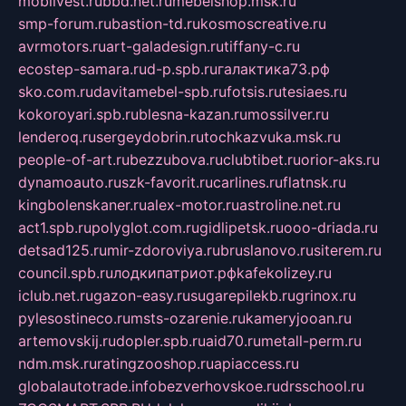
mobilvest.ru
bbd.net.ru
mebelshop.msk.ru
smp-forum.ru
bastion-td.ru
kosmoscreative.ru
avrmotors.ru
art-galadesign.ru
tiffany-c.ru
ecostep-samara.ru
d-p.spb.ru
галактика73.рф
sko.com.ru
davitamebel-spb.ru
fotsis.ru
tesiaes.ru
kokoroyari.spb.ru
blesna-kazan.ru
mossilver.ru
lenderoq.ru
sergeydobrin.ru
tochkazvuka.msk.ru
people-of-art.ru
bezzubova.ru
clubtibet.ru
orior-aks.ru
dynamoauto.ru
szk-favorit.ru
carlines.ru
flatnsk.ru
kingbolenskaner.ru
alex-motor.ru
astroline.net.ru
act1.spb.ru
polyglot.com.ru
gidlipetsk.ru
ooo-driada.ru
detsad125.ru
mir-zdoroviya.ru
bruslanovo.ru
siterem.ru
council.spb.ru
лодкипатриот.рф
kafekolizey.ru
iclub.net.ru
gazon-easy.ru
sugarepilekb.ru
grinox.ru
pylesostineco.ru
msts-ozarenie.ru
kameryjooan.ru
artemovskij.ru
dopler.spb.ru
aid70.ru
metall-perm.ru
ndm.msk.ru
ratingzooshop.ru
apiaccess.ru
globalautotrade.info
bezverhovskoe.ru
drsschool.ru