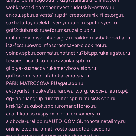
webkrasotki.com
cherinvest.ru
detskiy-ostrov.ru
ankou.spb.ru
alvesta1.ru
pdf-creator.ru
nix-files.org.ru
sakhatoday.ru
elektrikersymboler.ru
sputnikyes.ru
golf2club.msk.ru
aeforums.ru
zallclub.ru
multimodal.msk.ru
habaigry.ru
haikko.ru
sobakopedia.ru
isz-fest.ru
ewnc.info
screensaver-clock.net.ru
volnav.spb.ru
comnat.ru
npf.net.ru
7bit.pp.ru
kalugatur.ru
tesiaes.ru
card.com.ru
kazanka.spb.ru
gildiya-kuznecov.ru
kameryboavision.ru
griffoncom.spb.ru
fabrika-emotsiy.ru
PARK-MATROSOVA.RU
agat.spb.ru
avtoyurist-moskva1.ru
hardware.org.ru
схема-авто.рф
dg-lab.ru
angrup.ru
recruiter.spb.ru
music8.spb.ru
krsk124.ru
kubok.spb.ru
romanofforex.ru
analitikaplus.ru
spyonline.ru
zosikamery.ru
sloboda-ural.pp.ru
AUTO-COM.SU
hohota.net
alimy.ru
online-z.com
aromat-vostoka.ru
otdelkaexp.ru