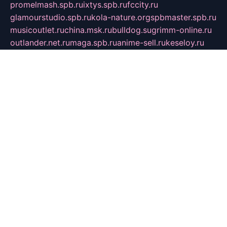
promelmash.spb.ru
ixtys.spb.ru
fccity.ru
glamourstudio.spb.ru
kola-nature.org
spbmaster.spb.ru
musicoutlet.ru
china.msk.ru
bulldog.su
grimm-online.ru
outlander.net.ru
maga.spb.ru
anime-sell.ru
keseloy.ru
газприборсервис.рф
karmin.spb.ru
shekswood.ru
tischlermebel.ru
automall66.ru
mag-vladimir.ru
yardbar.ru
kiwitour.spb.ru
indesign.com.ru
freestylemebel.ru
bany-samara.ru
rsei.ru
naidisvoyput.ru
mgsn-invest.ru
ipkamerasannce.ru
alicante-house.ru
ibelka74.ru
cozyhouse.info
vlkargalev-studio.ru
700mb.ru
figura-ufa.ru
alina-live.ru
belarusiannews.ru
womenknow.ru
dos-vniimk.ru
sega.net.ru
dv.net.ru
phenomenonsofhistory.com
telesputnik.net.ru
wall.pp.ru
pylesosroidmi.ru
gtc-clan.ru
cligs.ru
bibikazap.ru
popova.org.ru
netwhistler.spb.ru
bellvil.ru
bonzon.ru
iss-vladik.ru
defiparis.net.ru
las-gryzas.ru
amku.ru
electednews.spb.ru
feather.org.ru
spar72.ru
tankiigri.ru