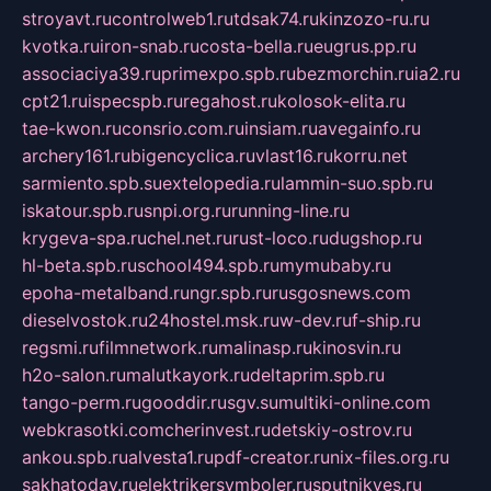
stroyavt.ru
controlweb1.ru
tdsak74.ru
kinzozo-ru.ru
kvotka.ru
iron-snab.ru
costa-bella.ru
eugrus.pp.ru
associaciya39.ru
primexpo.spb.ru
bezmorchin.ru
ia2.ru
cpt21.ru
ispecspb.ru
regahost.ru
kolosok-elita.ru
tae-kwon.ru
consrio.com.ru
insiam.ru
avegainfo.ru
archery161.ru
bigencyclica.ru
vlast16.ru
korru.net
sarmiento.spb.su
extelopedia.ru
lammin-suo.spb.ru
iskatour.spb.ru
snpi.org.ru
running-line.ru
krygeva-spa.ru
chel.net.ru
rust-loco.ru
dugshop.ru
hl-beta.spb.ru
school494.spb.ru
mymubaby.ru
epoha-metalband.ru
ngr.spb.ru
rusgosnews.com
dieselvostok.ru
24hostel.msk.ru
w-dev.ru
f-ship.ru
regsmi.ru
filmnetwork.ru
malinasp.ru
kinosvin.ru
h2o-salon.ru
malutkayork.ru
deltaprim.spb.ru
tango-perm.ru
gooddir.ru
sgv.su
multiki-online.com
webkrasotki.com
cherinvest.ru
detskiy-ostrov.ru
ankou.spb.ru
alvesta1.ru
pdf-creator.ru
nix-files.org.ru
sakhatoday.ru
elektrikersymboler.ru
sputnikyes.ru