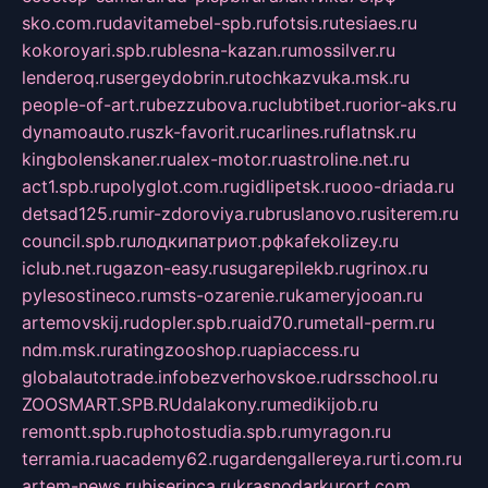
sko.com.ru
davitamebel-spb.ru
fotsis.ru
tesiaes.ru
kokoroyari.spb.ru
blesna-kazan.ru
mossilver.ru
lenderoq.ru
sergeydobrin.ru
tochkazvuka.msk.ru
people-of-art.ru
bezzubova.ru
clubtibet.ru
orior-aks.ru
dynamoauto.ru
szk-favorit.ru
carlines.ru
flatnsk.ru
kingbolenskaner.ru
alex-motor.ru
astroline.net.ru
act1.spb.ru
polyglot.com.ru
gidlipetsk.ru
ooo-driada.ru
detsad125.ru
mir-zdoroviya.ru
bruslanovo.ru
siterem.ru
council.spb.ru
лодкипатриот.рф
kafekolizey.ru
iclub.net.ru
gazon-easy.ru
sugarepilekb.ru
grinox.ru
pylesostineco.ru
msts-ozarenie.ru
kameryjooan.ru
artemovskij.ru
dopler.spb.ru
aid70.ru
metall-perm.ru
ndm.msk.ru
ratingzooshop.ru
apiaccess.ru
globalautotrade.info
bezverhovskoe.ru
drsschool.ru
ZOOSMART.SPB.RU
dalakony.ru
medikijob.ru
remontt.spb.ru
photostudia.spb.ru
myragon.ru
terramia.ru
academy62.ru
gardengallereya.ru
rti.com.ru
artem-news.ru
biserinca.ru
krasnodarkurort.com