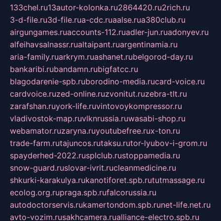
133chel.ru
13autor-kolonka.ru
2864420.ru
2rich.ru
3-d-file.ru
3d-file.ru
a-cdc.ru
aalse.ru
a380club.ru
airgungames.ru
accounts-112.ru
adler-jun.ru
adonyev.ru
alfeihavsalnassr.ru
altaipant.ru
argentinamia.ru
aria-family.ru
arkrym.ru
ashanet.ru
belgorod-day.ru
bankaribi.ru
bandamn.ru
bigfatcc.ru
blagodarenie-spb.ru
borodino-media.ru
card-voice.ru
cardvoice.ru
zed-online.ru
zvonitut.ru
zebra-tlt.ru
zarafshan.ru
york-life.ru
vintovoykompressor.ru
vladivostok-map.ru
vlknrussia.ru
wasabi-shop.ru
webamator.ru
zaryna.ru
youtubefree.ru
x-ton.ru
trade-farm.ru
tajuncos.ru
taksu.ru
tor-lyubov-i-grom.ru
spayderhed-2022.ru
splclub.ru
stoppamedia.ru
snow-guard.ru
slovar-ivrit.ru
cleanmedicine.ru
shkurki-karakulya.ru
kanotiforet.spb.ru
tutmassage.ru
ecolog.org.ru
praga.spb.ru
falcorussia.ru
autodoctorservis.ru
kamertondom.spb.ru
net-life.net.ru
avto-vozim.ru
sakhcamera.ru
alliance-electro.spb.ru