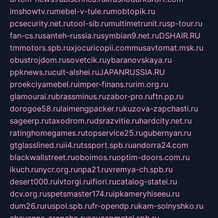
imshowtv.ru
mebel-v-tule.ru
mobtopik.ru
pcsecurity.net.ru
tool-sib.ru
multimetrunit.ru
sp-tour.ru
fan-cs.ru
santeh-russia.ru
symbian9.net.ru
DSHAIR.RU
tmmotors.spb.ru
xjocuricopii.com
musavtomat.msk.ru
obustrojdom.ru
sovetcik.ru
ybaranovskaya.ru
ppknews.ru
cult-alshei.ru
JAPANRUSSIA.RU
proekciyamebel.ru
imper-finans.ru
rim.org.ru
glamourai.ru
brassminus.ru
zabor-pro.ru
ftn.pp.ru
dorogoe58.ru
laimengpacker.ru
kuzova-zapchasti.ru
sageerp.ru
taxodrom.ru
dsrazvitie.ru
hardcity.net.ru
ratinghomegames.ru
topservice25.ru
gubernyan.ru
gtglasslined.ru
ii4.ru
tssport.spb.ru
andorra24.com
blackwallstreet.ru
oboimos.ru
optim-doors.com.ru
ikuch.ru
nycr.org.ru
npa21.ru
vremya-ch.spb.ru
desert000.ru
ivtorgi.ru
ifiori.ru
catalog-statei.ru
dcv.org.ru
spetsmaster174.ru
ipkameryhiseeu.ru
dum26.ru
ruspol.spb.ru
fr-opendp.ru
kam-solnyshko.ru