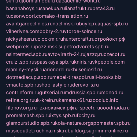
sk-if.ru
joomlamoduli.ru
academic-work.ru
bananaboys.ru
sanekua.ru
lianafrukt.ru
beta43.ru
tucsonwoori.com
alex-translation.ru
avantgardeclinics.ru
noel.msk.ru
buylq.ru
aquas-spb.ru
vilnerivne.com
bobry-2.ru
vtoroe-solnce.ru
nickysheen.ru
clockmir.ru
huntercraft.ru
стройокт.рф
webpixels.ru
pczz.msk.su
petrodvorets.spb.ru
nsintermed.spb.ru
avtovirazh-24.ru
jazzq.ru
czecot.ru
cruizi.spb.ru
spasskaya.spb.ru
kniris.ru
vkpeople.com
maminy-mysli.ru
arionorel.ru
khuseniosif.ru
dotmediacup.spb.ru
mebel-tiraspol.ru
all-books.biz
vmauto.spb.ru
shop-astyle.ru
derevo-s.ru
contrinform.ru
gutserial.ru
mdrussia.spb.ru
monod.ru
refine.org.ru
uk-krein.ru
kamensk61.ru
zooclub.info
filonov.org.ru
технокамск.рф
ra-spectr.ru
ooodriada.ru
promelmash.spb.ru
ixtys.spb.ru
fccity.ru
glamourstudio.spb.ru
kola-nature.org
spbmaster.spb.ru
musicoutlet.ru
china.msk.ru
bulldog.su
grimm-online.ru