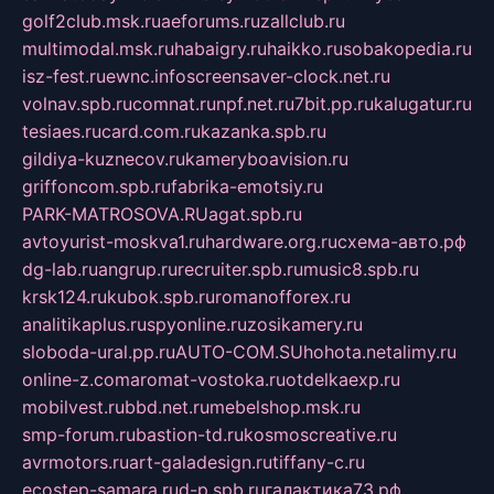
golf2club.msk.ru
aeforums.ru
zallclub.ru
multimodal.msk.ru
habaigry.ru
haikko.ru
sobakopedia.ru
isz-fest.ru
ewnc.info
screensaver-clock.net.ru
volnav.spb.ru
comnat.ru
npf.net.ru
7bit.pp.ru
kalugatur.ru
tesiaes.ru
card.com.ru
kazanka.spb.ru
gildiya-kuznecov.ru
kameryboavision.ru
griffoncom.spb.ru
fabrika-emotsiy.ru
PARK-MATROSOVA.RU
agat.spb.ru
avtoyurist-moskva1.ru
hardware.org.ru
схема-авто.рф
dg-lab.ru
angrup.ru
recruiter.spb.ru
music8.spb.ru
krsk124.ru
kubok.spb.ru
romanofforex.ru
analitikaplus.ru
spyonline.ru
zosikamery.ru
sloboda-ural.pp.ru
AUTO-COM.SU
hohota.net
alimy.ru
online-z.com
aromat-vostoka.ru
otdelkaexp.ru
mobilvest.ru
bbd.net.ru
mebelshop.msk.ru
smp-forum.ru
bastion-td.ru
kosmoscreative.ru
avrmotors.ru
art-galadesign.ru
tiffany-c.ru
ecostep-samara.ru
d-p.spb.ru
галактика73.рф