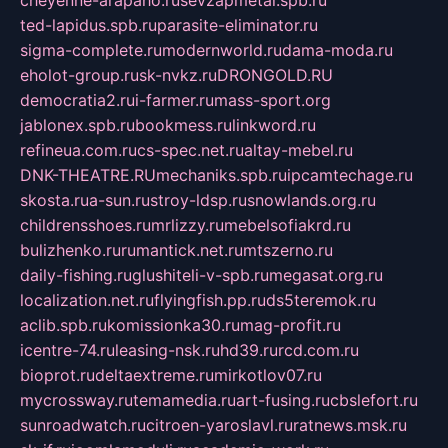
cheyenne-arapaho.ru
sevzapmetal.spb.ru
ted-lapidus.spb.ru
parasite-eliminator.ru
sigma-complete.ru
modernworld.ru
dama-moda.ru
eholot-group.ru
sk-nvkz.ru
DRONGOLD.RU
democratia2.ru
i-farmer.ru
mass-sport.org
jablonex.spb.ru
bookmess.ru
linkword.ru
refineua.com.ru
cs-spec.net.ru
altay-mebel.ru
DNK-THEATRE.RU
mechaniks.spb.ru
ipcamtechage.ru
skosta.ru
a-sun.ru
stroy-ldsp.ru
snowlands.org.ru
childrensshoes.ru
mrlizzy.ru
mebelsofiakrd.ru
bulizhenko.ru
rumantick.net.ru
mtszerno.ru
daily-fishing.ru
glushiteli-v-spb.ru
megasat.org.ru
localization.net.ru
flyingfish.pp.ru
ds5teremok.ru
aclib.spb.ru
komissionka30.ru
mag-profit.ru
icentre-74.ru
leasing-nsk.ru
hd39.ru
rcd.com.ru
bioprot.ru
deltaextreme.ru
mirkotlov07.ru
mycrossway.ru
temamedia.ru
art-fusing.ru
cbslefort.ru
sunroadwatch.ru
citroen-yaroslavl.ru
ratnews.msk.ru