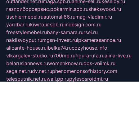
outlander.net.ru
maga.spb.ru
anime-sell.ru
keseloy.ru
газприборсервис.рф
karmin.spb.ru
shekswood.ru
tischlermebel.ru
automall66.ru
mag-vladimir.ru
yardbar.ru
kiwitour.spb.ru
indesign.com.ru
freestylemebel.ru
bany-samara.ru
rsei.ru
naidisvoyput.ru
mgsn-invest.ru
ipkamerasannce.ru
alicante-house.ru
ibelka74.ru
cozyhouse.info
vlkargalev-studio.ru
700mb.ru
figura-ufa.ru
alina-live.ru
belarusiannews.ru
womenknow.ru
dos-vniimk.ru
sega.net.ru
dv.net.ru
phenomenonsofhistory.com
telesputnik.net.ru
wall.pp.ru
pylesosroidmi.ru
gtc-clan.ru
cligs.ru
bibikazap.ru
popova.org.ru
netwhistler.spb.ru
bellvil.ru
bonzon.ru
iss-vladik.ru
defiparis.net.ru
las-gryzas.ru
amku.ru
electednews.spb.ru
feather.org.ru
spar72.ru
tankiigri.ru
dominus.com.ru
ibtree.ru
sanykool.pp.ru
unixlib.org.ru
menatep.spb.ru
gartenterrassen.ru
printeka.ru
skvozilka.com.ru
parkovka-pub.ru
lovemobi.ru
art-ru.ru