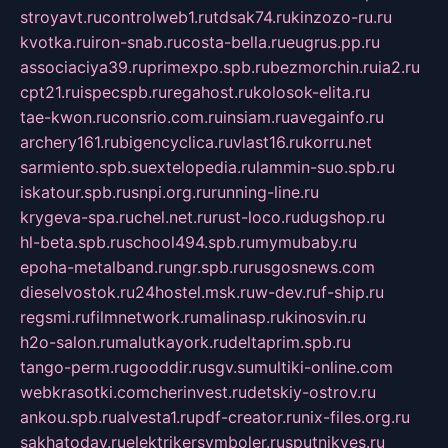
stroyavt.ru
controlweb1.ru
tdsak74.ru
kinzozo-ru.ru
kvotka.ru
iron-snab.ru
costa-bella.ru
eugrus.pp.ru
associaciya39.ru
primexpo.spb.ru
bezmorchin.ru
ia2.ru
cpt21.ru
ispecspb.ru
regahost.ru
kolosok-elita.ru
tae-kwon.ru
consrio.com.ru
insiam.ru
avegainfo.ru
archery161.ru
bigencyclica.ru
vlast16.ru
korru.net
sarmiento.spb.su
extelopedia.ru
lammin-suo.spb.ru
iskatour.spb.ru
snpi.org.ru
running-line.ru
krygeva-spa.ru
chel.net.ru
rust-loco.ru
dugshop.ru
hl-beta.spb.ru
school494.spb.ru
mymubaby.ru
epoha-metalband.ru
ngr.spb.ru
rusgosnews.com
dieselvostok.ru
24hostel.msk.ru
w-dev.ru
f-ship.ru
regsmi.ru
filmnetwork.ru
malinasp.ru
kinosvin.ru
h2o-salon.ru
malutkayork.ru
deltaprim.spb.ru
tango-perm.ru
gooddir.ru
sgv.su
multiki-online.com
webkrasotki.com
cherinvest.ru
detskiy-ostrov.ru
ankou.spb.ru
alvesta1.ru
pdf-creator.ru
nix-files.org.ru
sakhatoday.ru
elektrikersymboler.ru
sputnikyes.ru