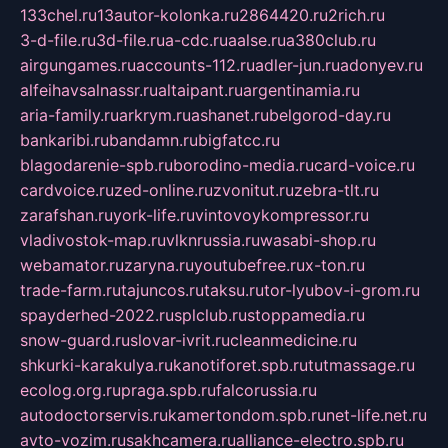
133chel.ru
13autor-kolonka.ru
2864420.ru
2rich.ru
3-d-file.ru
3d-file.ru
a-cdc.ru
aalse.ru
a380club.ru
airgungames.ru
accounts-112.ru
adler-jun.ru
adonyev.ru
alfeihavsalnassr.ru
altaipant.ru
argentinamia.ru
aria-family.ru
arkrym.ru
ashanet.ru
belgorod-day.ru
bankaribi.ru
bandamn.ru
bigfatcc.ru
blagodarenie-spb.ru
borodino-media.ru
card-voice.ru
cardvoice.ru
zed-online.ru
zvonitut.ru
zebra-tlt.ru
zarafshan.ru
york-life.ru
vintovoykompressor.ru
vladivostok-map.ru
vlknrussia.ru
wasabi-shop.ru
webamator.ru
zaryna.ru
youtubefree.ru
x-ton.ru
trade-farm.ru
tajuncos.ru
taksu.ru
tor-lyubov-i-grom.ru
spayderhed-2022.ru
splclub.ru
stoppamedia.ru
snow-guard.ru
slovar-ivrit.ru
cleanmedicine.ru
shkurki-karakulya.ru
kanotiforet.spb.ru
tutmassage.ru
ecolog.org.ru
praga.spb.ru
falcorussia.ru
autodoctorservis.ru
kamertondom.spb.ru
net-life.net.ru
avto-vozim.ru
sakhcamera.ru
alliance-electro.spb.ru