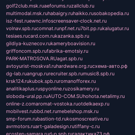
golf2club.msk.ru
aeforums.ru
zallclub.ru
multimodal.msk.ru
habaigry.ru
haikko.ru
sobakopedia.ru
isz-fest.ru
ewnc.info
screensaver-clock.net.ru
volnav.spb.ru
comnat.ru
npf.net.ru
7bit.pp.ru
kalugatur.ru
tesiaes.ru
card.com.ru
kazanka.spb.ru
gildiya-kuznecov.ru
kameryboavision.ru
griffoncom.spb.ru
fabrika-emotsiy.ru
PARK-MATROSOVA.RU
agat.spb.ru
avtoyurist-moskva1.ru
hardware.org.ru
схема-авто.рф
dg-lab.ru
angrup.ru
recruiter.spb.ru
music8.spb.ru
krsk124.ru
kubok.spb.ru
romanofforex.ru
analitikaplus.ru
spyonline.ru
zosikamery.ru
sloboda-ural.pp.ru
AUTO-COM.SU
hohota.net
alimy.ru
online-z.com
aromat-vostoka.ru
otdelkaexp.ru
mobilvest.ru
bbd.net.ru
mebelshop.msk.ru
smp-forum.ru
bastion-td.ru
kosmoscreative.ru
avrmotors.ru
art-galadesign.ru
tiffany-c.ru
ecostep-samara.ru
d-p.spb.ru
галактика73.рф