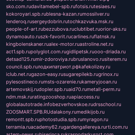
sko.com.ru
davitamebel-spb.ru
fotsis.ru
tesiaes.ru
kokoroyari.spb.ru
blesna-kazan.ru
mossilver.ru
lenderoq.ru
sergeydobrin.ru
tochkazvuka.msk.ru
people-of-art.ru
bezzubova.ru
clubtibet.ru
orior-aks.ru
dynamoauto.ru
szk-favorit.ru
carlines.ru
flatnsk.ru
kingbolenskaner.ru
alex-motor.ru
astroline.net.ru
act1.spb.ru
polyglot.com.ru
gidlipetsk.ru
ooo-driada.ru
detsad125.ru
mir-zdoroviya.ru
bruslanovo.ru
siterem.ru
council.spb.ru
лодкипатриот.рф
kafekolizey.ru
iclub.net.ru
gazon-easy.ru
sugarepilekb.ru
grinox.ru
pylesostineco.ru
msts-ozarenie.ru
kameryjooan.ru
artemovskij.ru
dopler.spb.ru
aid70.ru
metall-perm.ru
ndm.msk.ru
ratingzooshop.ru
apiaccess.ru
globalautotrade.info
bezverhovskoe.ru
drsschool.ru
ZOOSMART.SPB.RU
dalakony.ru
medikijob.ru
remontt.spb.ru
photostudia.spb.ru
myragon.ru
terramia.ru
academy62.ru
gardengallereya.ru
rti.com.ru
artem-news.ru
biserinca.ru
krasnodarkurort.com