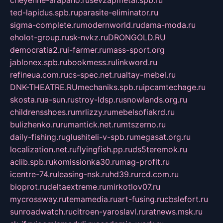
ted-lapidus.spb.ru
parasite-eliminator.ru
sigma-complete.ru
modernworld.ru
dama-moda.ru
eholot-group.ru
sk-nvkz.ru
DRONGOLD.RU
democratia2.ru
i-farmer.ru
mass-sport.org
jablonex.spb.ru
bookmess.ru
linkword.ru
refineua.com.ru
cs-spec.net.ru
altay-mebel.ru
DNK-THEATRE.RU
mechaniks.spb.ru
ipcamtechage.ru
skosta.ru
a-sun.ru
stroy-ldsp.ru
snowlands.org.ru
childrensshoes.ru
mrlizzy.ru
mebelsofiakrd.ru
bulizhenko.ru
rumantick.net.ru
mtszerno.ru
daily-fishing.ru
glushiteli-v-spb.ru
megasat.org.ru
localization.net.ru
flyingfish.pp.ru
ds5teremok.ru
aclib.spb.ru
komissionka30.ru
mag-profit.ru
icentre-74.ru
leasing-nsk.ru
hd39.ru
rcd.com.ru
bioprot.ru
deltaextreme.ru
mirkotlov07.ru
mycrossway.ru
temamedia.ru
art-fusing.ru
cbslefort.ru
sunroadwatch.ru
citroen-yaroslavl.ru
ratnews.msk.ru