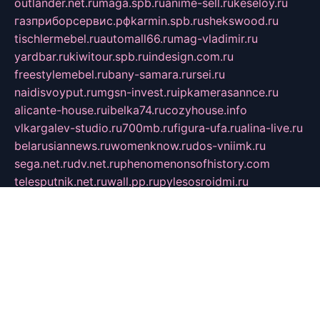
outlander.net.ru
maga.spb.ru
anime-sell.ru
keseloy.ru
газприборсервис.рф
karmin.spb.ru
shekswood.ru
tischlermebel.ru
automall66.ru
mag-vladimir.ru
yardbar.ru
kiwitour.spb.ru
indesign.com.ru
freestylemebel.ru
bany-samara.ru
rsei.ru
naidisvoyput.ru
mgsn-invest.ru
ipkamerasannce.ru
alicante-house.ru
ibelka74.ru
cozyhouse.info
vlkargalev-studio.ru
700mb.ru
figura-ufa.ru
alina-live.ru
belarusiannews.ru
womenknow.ru
dos-vniimk.ru
sega.net.ru
dv.net.ru
phenomenonsofhistory.com
telesputnik.net.ru
wall.pp.ru
pylesosroidmi.ru
gtc-clan.ru
cligs.ru
bibikazap.ru
popova.org.ru
netwhistler.spb.ru
bellvil.ru
bonzon.ru
iss-vladik.ru
defiparis.net.ru
las-gryzas.ru
amku.ru
electednews.spb.ru
feather.org.ru
spar72.ru
tankiigri.ru
dominus.com.ru
ibtree.ru
sanykool.pp.ru
unixlib.org.ru
menatep.spb.ru
gartenterrassen.ru
printeka.ru
skvozilka.com.ru
parkovka-pub.ru
lovemobi.ru
art-ru.ru