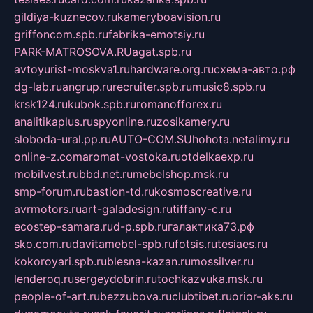
gildiya-kuznecov.ru
kameryboavision.ru
griffoncom.spb.ru
fabrika-emotsiy.ru
PARK-MATROSOVA.RU
agat.spb.ru
avtoyurist-moskva1.ru
hardware.org.ru
схема-авто.рф
dg-lab.ru
angrup.ru
recruiter.spb.ru
music8.spb.ru
krsk124.ru
kubok.spb.ru
romanofforex.ru
analitikaplus.ru
spyonline.ru
zosikamery.ru
sloboda-ural.pp.ru
AUTO-COM.SU
hohota.net
alimy.ru
online-z.com
aromat-vostoka.ru
otdelkaexp.ru
mobilvest.ru
bbd.net.ru
mebelshop.msk.ru
smp-forum.ru
bastion-td.ru
kosmoscreative.ru
avrmotors.ru
art-galadesign.ru
tiffany-c.ru
ecostep-samara.ru
d-p.spb.ru
галактика73.рф
sko.com.ru
davitamebel-spb.ru
fotsis.ru
tesiaes.ru
kokoroyari.spb.ru
blesna-kazan.ru
mossilver.ru
lenderoq.ru
sergeydobrin.ru
tochkazvuka.msk.ru
people-of-art.ru
bezzubova.ru
clubtibet.ru
orior-aks.ru