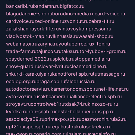
bankaribi.ru
bandamn.ru
bigfatcc.ru
blagodarenie-spb.ru
borodino-media.ru
card-voice.ru
cardvoice.ru
zed-online.ru
zvonitut.ru
zebra-tlt.ru
zarafshan.ru
york-life.ru
vintovoykompressor.ru
vladivostok-map.ru
vlknrussia.ru
wasabi-shop.ru
webamator.ru
zaryna.ru
youtubefree.ru
x-ton.ru
trade-farm.ru
tajuncos.ru
taksu.ru
tor-lyubov-i-grom.ru
spayderhed-2022.ru
splclub.ru
stoppamedia.ru
snow-guard.ru
slovar-ivrit.ru
cleanmedicine.ru
shkurki-karakulya.ru
kanotiforet.spb.ru
tutmassage.ru
ecolog.org.ru
praga.spb.ru
falcorussia.ru
autodoctorservis.ru
kamertondom.spb.ru
net-life.net.ru
avto-vozim.ru
sakhcamera.ru
alliance-electro.spb.ru
stroyavt.ru
controlweb1.ru
tdsak74.ru
kinzozo-ru.ru
kvotka.ru
iron-snab.ru
costa-bella.ru
eugrus.pp.ru
associaciya39.ru
primexpo.spb.ru
bezmorchin.ru
ia2.ru
cpt21.ru
ispecspb.ru
regahost.ru
kolosok-elita.ru
tae-kwon.ru
consrio.com.ru
insiam.ru
avegainfo.ru