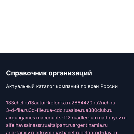
Справочник организаций
Актуальный каталог компаний по всей России
133chel.ru
13autor-kolonka.ru
2864420.ru
2rich.ru
3-d-file.ru
3d-file.ru
a-cdc.ru
aalse.ru
a380club.ru
airgungames.ru
accounts-112.ru
adler-jun.ru
adonyev.ru
alfeihavsalnassr.ru
altaipant.ru
argentinamia.ru
aria-family.ru
arkrym.ru
ashanet.ru
belgorod-day.ru