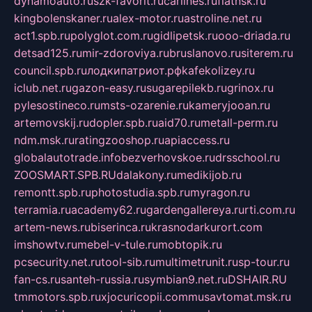
dynamoauto.ru
szk-favorit.ru
carlines.ru
flatnsk.ru
kingbolenskaner.ru
alex-motor.ru
astroline.net.ru
act1.spb.ru
polyglot.com.ru
gidlipetsk.ru
ooo-driada.ru
detsad125.ru
mir-zdoroviya.ru
bruslanovo.ru
siterem.ru
council.spb.ru
лодкипатриот.рф
kafekolizey.ru
iclub.net.ru
gazon-easy.ru
sugarepilekb.ru
grinox.ru
pylesostineco.ru
msts-ozarenie.ru
kameryjooan.ru
artemovskij.ru
dopler.spb.ru
aid70.ru
metall-perm.ru
ndm.msk.ru
ratingzooshop.ru
apiaccess.ru
globalautotrade.info
bezverhovskoe.ru
drsschool.ru
ZOOSMART.SPB.RU
dalakony.ru
medikijob.ru
remontt.spb.ru
photostudia.spb.ru
myragon.ru
terramia.ru
academy62.ru
gardengallereya.ru
rti.com.ru
artem-news.ru
biserinca.ru
krasnodarkurort.com
imshowtv.ru
mebel-v-tule.ru
mobtopik.ru
pcsecurity.net.ru
tool-sib.ru
multimetrunit.ru
sp-tour.ru
fan-cs.ru
santeh-russia.ru
symbian9.net.ru
DSHAIR.RU
tmmotors.spb.ru
xjocuricopii.com
musavtomat.msk.ru