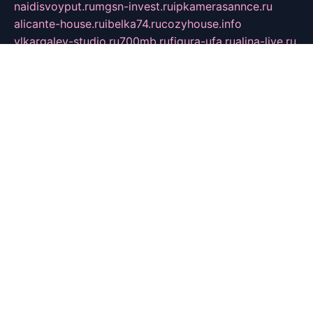
naidisvoyput.ru
mgsn-invest.ru
ipkamerasannce.ru
alicante-house.ru
ibelka74.ru
cozyhouse.info
vlkargalev-studio.ru
700mb.ru
figura-ufa.ru
alina-live.ru
belarusiannews.ru
womenknow.ru
dos-vniimk.ru
sega.net.ru
dv.net.ru
phenomenonsofhistory.com
telesputnik.net.ru
wall.pp.ru
pylesosroidmi.ru
gtc-clan.ru
cligs.ru
bibikazap.ru
popova.org.ru
netwhistler.spb.ru
bellvil.ru
bonzon.ru
iss-vladik.ru
defiparis.net.ru
las-gryzas.ru
amku.ru
electednews.spb.ru
feather.org.ru
spar72.ru
tankiigri.ru
dominus.com.ru
ibtree.ru
sanykool.pp.ru
unixlib.org.ru
menatep.spb.ru
gartenterrassen.ru
printeka.ru
skvozilka.com.ru
parkovka-pub.ru
lovemobi.ru
art-ru.ru
emulatorz.com.ru
alucomp.com.ru
tatforum.com.ru
alternativa-profi.ru
dermakler.ru
artsurvey.ru
aredir.ru
khimspas.ru
centr-maxi.ru
2018r.ru
bort-stomer-defort.ru
professional2.ru
gibsons.ru
artselena.ru
art-pilot.ru
ingredient.spb.ru