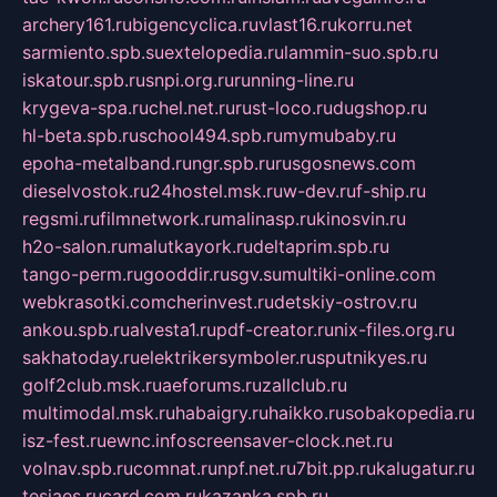
archery161.ru
bigencyclica.ru
vlast16.ru
korru.net
sarmiento.spb.su
extelopedia.ru
lammin-suo.spb.ru
iskatour.spb.ru
snpi.org.ru
running-line.ru
krygeva-spa.ru
chel.net.ru
rust-loco.ru
dugshop.ru
hl-beta.spb.ru
school494.spb.ru
mymubaby.ru
epoha-metalband.ru
ngr.spb.ru
rusgosnews.com
dieselvostok.ru
24hostel.msk.ru
w-dev.ru
f-ship.ru
regsmi.ru
filmnetwork.ru
malinasp.ru
kinosvin.ru
h2o-salon.ru
malutkayork.ru
deltaprim.spb.ru
tango-perm.ru
gooddir.ru
sgv.su
multiki-online.com
webkrasotki.com
cherinvest.ru
detskiy-ostrov.ru
ankou.spb.ru
alvesta1.ru
pdf-creator.ru
nix-files.org.ru
sakhatoday.ru
elektrikersymboler.ru
sputnikyes.ru
golf2club.msk.ru
aeforums.ru
zallclub.ru
multimodal.msk.ru
habaigry.ru
haikko.ru
sobakopedia.ru
isz-fest.ru
ewnc.info
screensaver-clock.net.ru
volnav.spb.ru
comnat.ru
npf.net.ru
7bit.pp.ru
kalugatur.ru
tesiaes.ru
card.com.ru
kazanka.spb.ru