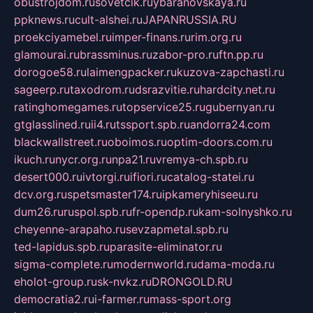
obustrojdom.ru
sovetcik.ru
ybaranovskaya.ru
ppknews.ru
cult-alshei.ru
JAPANRUSSIA.RU
proekciyamebel.ru
imper-finans.ru
rim.org.ru
glamourai.ru
brassminus.ru
zabor-pro.ru
ftn.pp.ru
dorogoe58.ru
laimengpacker.ru
kuzova-zapchasti.ru
sageerp.ru
taxodrom.ru
dsrazvitie.ru
hardcity.net.ru
ratinghomegames.ru
topservice25.ru
gubernyan.ru
gtglasslined.ru
ii4.ru
tssport.spb.ru
andorra24.com
blackwallstreet.ru
oboimos.ru
optim-doors.com.ru
ikuch.ru
nycr.org.ru
npa21.ru
vremya-ch.spb.ru
desert000.ru
ivtorgi.ru
ifiori.ru
catalog-statei.ru
dcv.org.ru
spetsmaster174.ru
ipkameryhiseeu.ru
dum26.ru
ruspol.spb.ru
fr-opendp.ru
kam-solnyshko.ru
cheyenne-arapaho.ru
sevzapmetal.spb.ru
ted-lapidus.spb.ru
parasite-eliminator.ru
sigma-complete.ru
modernworld.ru
dama-moda.ru
eholot-group.ru
sk-nvkz.ru
DRONGOLD.RU
democratia2.ru
i-farmer.ru
mass-sport.org