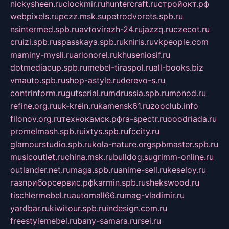
nickysheen.ru
clockmir.ru
huntercraft.ru
стройокт.рф
webpixels.ru
pczz.msk.su
petrodvorets.spb.ru
nsintermed.spb.ru
avtovirazh-24.ru
jazzq.ru
czecot.ru
cruizi.spb.ru
spasskaya.spb.ru
kniris.ru
vkpeople.com
maminy-mysli.ru
arionorel.ru
khuseniosif.ru
dotmediacup.spb.ru
mebel-tiraspol.ru
all-books.biz
vmauto.spb.ru
shop-astyle.ru
derevo-s.ru
contrinform.ru
gutserial.ru
mdrussia.spb.ru
monod.ru
refine.org.ru
uk-krein.ru
kamensk61.ru
zooclub.info
filonov.org.ru
технокамск.рф
ra-spectr.ru
ooodriada.ru
promelmash.spb.ru
ixtys.spb.ru
fccity.ru
glamourstudio.spb.ru
kola-nature.org
spbmaster.spb.ru
musicoutlet.ru
china.msk.ru
bulldog.su
grimm-online.ru
outlander.net.ru
maga.spb.ru
anime-sell.ru
keseloy.ru
газприборсервис.рф
karmin.spb.ru
shekswood.ru
tischlermebel.ru
automall66.ru
mag-vladimir.ru
yardbar.ru
kiwitour.spb.ru
indesign.com.ru
freestylemebel.ru
bany-samara.ru
rsei.ru