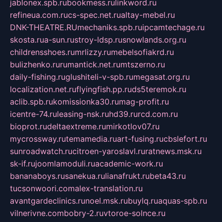
jablonex.spb.ru
bookmess.ru
linkword.ru
refineua.com.ru
cs-spec.net.ru
altay-mebel.ru
DNK-THEATRE.RU
mechaniks.spb.ru
ipcamtechage.ru
skosta.ru
a-sun.ru
stroy-ldsp.ru
snowlands.org.ru
childrensshoes.ru
mrlizzy.ru
mebelsofiakrd.ru
bulizhenko.ru
rumantick.net.ru
mtszerno.ru
daily-fishing.ru
glushiteli-v-spb.ru
megasat.org.ru
localization.net.ru
flyingfish.pp.ru
ds5teremok.ru
aclib.spb.ru
komissionka30.ru
mag-profit.ru
icentre-74.ru
leasing-nsk.ru
hd39.ru
rcd.com.ru
bioprot.ru
deltaextreme.ru
mirkotlov07.ru
mycrossway.ru
temamedia.ru
art-fusing.ru
cbslefort.ru
sunroadwatch.ru
citroen-yaroslavl.ru
ratnews.msk.ru
sk-if.ru
joomlamoduli.ru
academic-work.ru
bananaboys.ru
sanekua.ru
lianafrukt.ru
beta43.ru
tucsonwoori.com
alex-translation.ru
avantgardeclinics.ru
noel.msk.ru
buylq.ru
aquas-spb.ru
vilnerivne.com
bobry-2.ru
vtoroe-solnce.ru