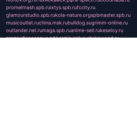
promelmash.spb.ru
ixtys.spb.ru
fccity.ru
glamourstudio.spb.ru
kola-nature.org
spbmaster.spb.ru
musicoutlet.ru
china.msk.ru
bulldog.su
grimm-online.ru
outlander.net.ru
maga.spb.ru
anime-sell.ru
keseloy.ru
газприборсервис.рф
karmin.spb.ru
shekswood.ru
tischlermebel.ru
automall66.ru
mag-vladimir.ru
yardbar.ru
kiwitour.spb.ru
indesign.com.ru
freestylemebel.ru
bany-samara.ru
rsei.ru
naidisvoyput.ru
mgsn-invest.ru
ipkamerasannce.ru
alicante-house.ru
ibelka74.ru
cozyhouse.info
vlkargalev-studio.ru
700mb.ru
figura-ufa.ru
alina-live.ru
belarusiannews.ru
womenknow.ru
dos-vniimk.ru
sega.net.ru
dv.net.ru
phenomenonsofhistory.com
telesputnik.net.ru
wall.pp.ru
pylesosroidmi.ru
gtc-clan.ru
cligs.ru
bibikazap.ru
popova.org.ru
netwhistler.spb.ru
bellvil.ru
bonzon.ru
iss-vladik.ru
defiparis.net.ru
las-gryzas.ru
amku.ru