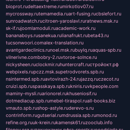
bioprot.ru
deltaextreme.ru
mirkotlov07.ru
mycrossway.ru
temamedia.ru
art-fusing.ru
cbslefort.ru
sunroadwatch.ru
citroen-yaroslavl.ru
ratnews.msk.ru
sk-if.ru
joomlamoduli.ru
academic-work.ru
bananaboys.ru
sanekua.ru
lianafrukt.ru
beta43.ru
tucsonwoori.com
alex-translation.ru
avantgardeclinics.ru
noel.msk.ru
buylq.ru
aquas-spb.ru
vilnerivne.com
bobry-2.ru
vtoroe-solnce.ru
nickysheen.ru
clockmir.ru
huntercraft.ru
стройокт.рф
webpixels.ru
pczz.msk.su
petrodvorets.spb.ru
nsintermed.spb.ru
avtovirazh-24.ru
jazzq.ru
czecot.ru
cruizi.spb.ru
spasskaya.spb.ru
kniris.ru
vkpeople.com
maminy-mysli.ru
arionorel.ru
khuseniosif.ru
dotmediacup.spb.ru
mebel-tiraspol.ru
all-books.biz
vmauto.spb.ru
shop-astyle.ru
derevo-s.ru
contrinform.ru
gutserial.ru
mdrussia.spb.ru
monod.ru
refine.org.ru
uk-krein.ru
kamensk61.ru
zooclub.info
filonov.org.ru
технокамск.рф
ra-spectr.ru
ooodriada.ru