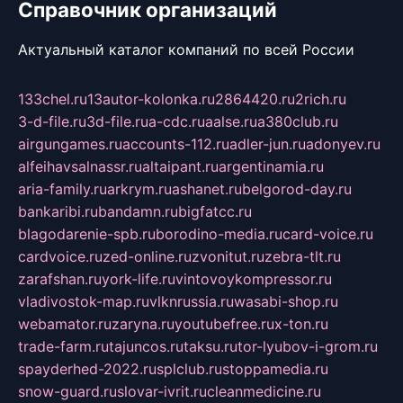
Справочник организаций
Актуальный каталог компаний по всей России
133chel.ru
13autor-kolonka.ru
2864420.ru
2rich.ru
3-d-file.ru
3d-file.ru
a-cdc.ru
aalse.ru
a380club.ru
airgungames.ru
accounts-112.ru
adler-jun.ru
adonyev.ru
alfeihavsalnassr.ru
altaipant.ru
argentinamia.ru
aria-family.ru
arkrym.ru
ashanet.ru
belgorod-day.ru
bankaribi.ru
bandamn.ru
bigfatcc.ru
blagodarenie-spb.ru
borodino-media.ru
card-voice.ru
cardvoice.ru
zed-online.ru
zvonitut.ru
zebra-tlt.ru
zarafshan.ru
york-life.ru
vintovoykompressor.ru
vladivostok-map.ru
vlknrussia.ru
wasabi-shop.ru
webamator.ru
zaryna.ru
youtubefree.ru
x-ton.ru
trade-farm.ru
tajuncos.ru
taksu.ru
tor-lyubov-i-grom.ru
spayderhed-2022.ru
splclub.ru
stoppamedia.ru
snow-guard.ru
slovar-ivrit.ru
cleanmedicine.ru