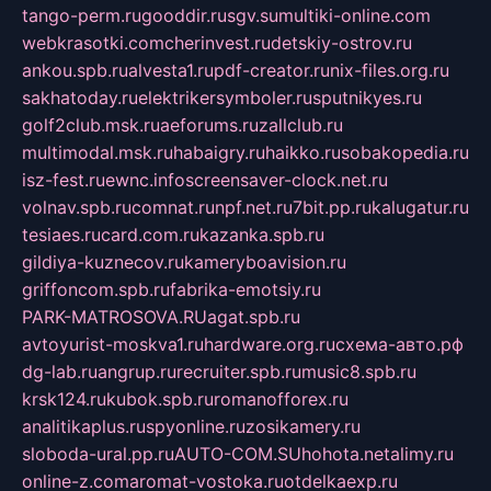
tango-perm.ru
gooddir.ru
sgv.su
multiki-online.com
webkrasotki.com
cherinvest.ru
detskiy-ostrov.ru
ankou.spb.ru
alvesta1.ru
pdf-creator.ru
nix-files.org.ru
sakhatoday.ru
elektrikersymboler.ru
sputnikyes.ru
golf2club.msk.ru
aeforums.ru
zallclub.ru
multimodal.msk.ru
habaigry.ru
haikko.ru
sobakopedia.ru
isz-fest.ru
ewnc.info
screensaver-clock.net.ru
volnav.spb.ru
comnat.ru
npf.net.ru
7bit.pp.ru
kalugatur.ru
tesiaes.ru
card.com.ru
kazanka.spb.ru
gildiya-kuznecov.ru
kameryboavision.ru
griffoncom.spb.ru
fabrika-emotsiy.ru
PARK-MATROSOVA.RU
agat.spb.ru
avtoyurist-moskva1.ru
hardware.org.ru
схема-авто.рф
dg-lab.ru
angrup.ru
recruiter.spb.ru
music8.spb.ru
krsk124.ru
kubok.spb.ru
romanofforex.ru
analitikaplus.ru
spyonline.ru
zosikamery.ru
sloboda-ural.pp.ru
AUTO-COM.SU
hohota.net
alimy.ru
online-z.com
aromat-vostoka.ru
otdelkaexp.ru