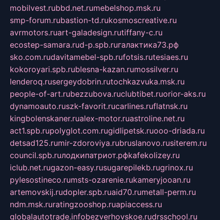
mobilvest.ru
bbd.net.ru
mebelshop.msk.ru
smp-forum.ru
bastion-td.ru
kosmoscreative.ru
avrmotors.ru
art-galadesign.ru
tiffany-c.ru
ecostep-samara.ru
d-p.spb.ru
галактика73.рф
sko.com.ru
davitamebel-spb.ru
fotsis.ru
tesiaes.ru
kokoroyari.spb.ru
blesna-kazan.ru
mossilver.ru
lenderoq.ru
sergeydobrin.ru
tochkazvuka.msk.ru
people-of-art.ru
bezzubova.ru
clubtibet.ru
orior-aks.ru
dynamoauto.ru
szk-favorit.ru
carlines.ru
flatnsk.ru
kingbolenskaner.ru
alex-motor.ru
astroline.net.ru
act1.spb.ru
polyglot.com.ru
gidlipetsk.ru
ooo-driada.ru
detsad125.ru
mir-zdoroviya.ru
bruslanovo.ru
siterem.ru
council.spb.ru
лодкипатриот.рф
kafekolizey.ru
iclub.net.ru
gazon-easy.ru
sugarepilekb.ru
grinox.ru
pylesostineco.ru
msts-ozarenie.ru
kameryjooan.ru
artemovskij.ru
dopler.spb.ru
aid70.ru
metall-perm.ru
ndm.msk.ru
ratingzooshop.ru
apiaccess.ru
globalautotrade.info
bezverhovskoe.ru
drsschool.ru