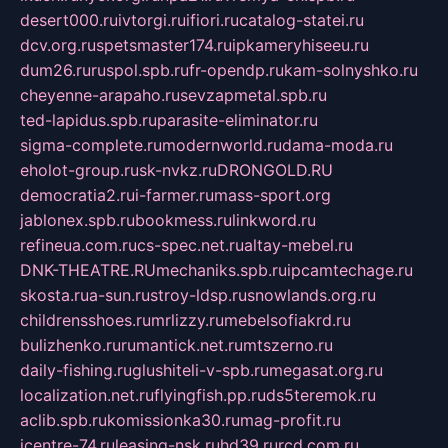
desert000.ru
ivtorgi.ru
ifiori.ru
catalog-statei.ru
dcv.org.ru
spetsmaster174.ru
ipkameryhiseeu.ru
dum26.ru
ruspol.spb.ru
fr-opendp.ru
kam-solnyshko.ru
cheyenne-arapaho.ru
sevzapmetal.spb.ru
ted-lapidus.spb.ru
parasite-eliminator.ru
sigma-complete.ru
modernworld.ru
dama-moda.ru
eholot-group.ru
sk-nvkz.ru
DRONGOLD.RU
democratia2.ru
i-farmer.ru
mass-sport.org
jablonex.spb.ru
bookmess.ru
linkword.ru
refineua.com.ru
cs-spec.net.ru
altay-mebel.ru
DNK-THEATRE.RU
mechaniks.spb.ru
ipcamtechage.ru
skosta.ru
a-sun.ru
stroy-ldsp.ru
snowlands.org.ru
childrensshoes.ru
mrlizzy.ru
mebelsofiakrd.ru
bulizhenko.ru
rumantick.net.ru
mtszerno.ru
daily-fishing.ru
glushiteli-v-spb.ru
megasat.org.ru
localization.net.ru
flyingfish.pp.ru
ds5teremok.ru
aclib.spb.ru
komissionka30.ru
mag-profit.ru
icentre-74.ru
leasing-nsk.ru
hd39.ru
rcd.com.ru