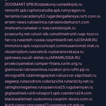
ZOOSMART.SPB.RU
dalakony.ru
medikijob.ru
remontt.spb.ru
photostudia.spb.ru
myragon.ru
terramia.ru
academy62.ru
gardengallereya.ru
rti.com.ru
artem-news.ru
biserinca.ru
krasnodarkurort.com
imshowtv.ru
mebel-v-tule.ru
mobtopik.ru
pcsecurity.net.ru
tool-sib.ru
multimetrunit.ru
sp-tour.ru
fan-cs.ru
santeh-russia.ru
symbian9.net.ru
DSHAIR.RU
tmmotors.spb.ru
xjocuricopii.com
musavtomat.msk.ru
obustrojdom.ru
sovetcik.ru
ybaranovskaya.ru
ppknews.ru
cult-alshei.ru
JAPANRUSSIA.RU
proekciyamebel.ru
imper-finans.ru
rim.org.ru
glamourai.ru
brassminus.ru
zabor-pro.ru
ftn.pp.ru
dorogoe58.ru
laimengpacker.ru
kuzova-zapchasti.ru
sageerp.ru
taxodrom.ru
dsrazvitie.ru
hardcity.net.ru
ratinghomegames.ru
topservice25.ru
gubernyan.ru
gtglasslined.ru
ii4.ru
tssport.spb.ru
andorra24.com
blackwallstreet.ru
oboimos.ru
optim-doors.com.ru
ikuch.ru
nycr.org.ru
npa21.ru
vremya-ch.spb.ru