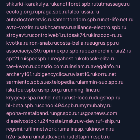
shkurki-karakulya.ru
kanotiforet.spb.ru
tutmassage.ru
ecolog.org.ru
praga.spb.ru
falcorussia.ru
autodoctorservis.ru
kamertondom.spb.ru
net-life.net.ru
avto-vozim.ru
sakhcamera.ru
alliance-electro.spb.ru
stroyavt.ru
controlweb1.ru
tdsak74.ru
kinzozo-ru.ru
kvotka.ru
iron-snab.ru
costa-bella.ru
eugrus.pp.ru
associaciya39.ru
primexpo.spb.ru
bezmorchin.ru
ia2.ru
cpt21.ru
ispecspb.ru
regahost.ru
kolosok-elita.ru
tae-kwon.ru
consrio.com.ru
insiam.ru
avegainfo.ru
archery161.ru
bigencyclica.ru
vlast16.ru
korru.net
sarmiento.spb.su
extelopedia.ru
lammin-suo.spb.ru
iskatour.spb.ru
snpi.org.ru
running-line.ru
krygeva-spa.ru
chel.net.ru
rust-loco.ru
dugshop.ru
hl-beta.spb.ru
school494.spb.ru
mymubaby.ru
epoha-metalband.ru
ngr.spb.ru
rusgosnews.com
dieselvostok.ru
24hostel.msk.ru
w-dev.ru
f-ship.ru
regsmi.ru
filmnetwork.ru
malinasp.ru
kinosvin.ru
h2o-salon.ru
malutkayork.ru
deltaprim.spb.ru