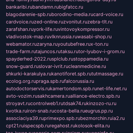
bankaribi.ru
bandamn.ru
bigfatcc.ru
blagodarenie-spb.ru
borodino-media.ru
card-voice.ru
cardvoice.ru
zed-online.ru
zvonitut.ru
zebra-tlt.ru
zarafshan.ru
york-life.ru
vintovoykompressor.ru
vladivostok-map.ru
vlknrussia.ru
wasabi-shop.ru
webamator.ru
zaryna.ru
youtubefree.ru
x-ton.ru
trade-farm.ru
tajuncos.ru
taksu.ru
tor-lyubov-i-grom.ru
spayderhed-2022.ru
splclub.ru
stoppamedia.ru
snow-guard.ru
slovar-ivrit.ru
cleanmedicine.ru
shkurki-karakulya.ru
kanotiforet.spb.ru
tutmassage.ru
ecolog.org.ru
praga.spb.ru
falcorussia.ru
autodoctorservis.ru
kamertondom.spb.ru
net-life.net.ru
avto-vozim.ru
sakhcamera.ru
alliance-electro.spb.ru
stroyavt.ru
controlweb1.ru
tdsak74.ru
kinzozo-ru.ru
kvotka.ru
iron-snab.ru
costa-bella.ru
eugrus.pp.ru
associaciya39.ru
primexpo.spb.ru
bezmorchin.ru
ia2.ru
cpt21.ru
ispecspb.ru
regahost.ru
kolosok-elita.ru