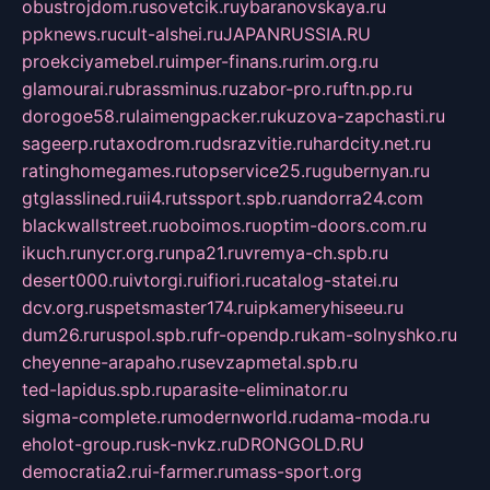
obustrojdom.ru
sovetcik.ru
ybaranovskaya.ru
ppknews.ru
cult-alshei.ru
JAPANRUSSIA.RU
proekciyamebel.ru
imper-finans.ru
rim.org.ru
glamourai.ru
brassminus.ru
zabor-pro.ru
ftn.pp.ru
dorogoe58.ru
laimengpacker.ru
kuzova-zapchasti.ru
sageerp.ru
taxodrom.ru
dsrazvitie.ru
hardcity.net.ru
ratinghomegames.ru
topservice25.ru
gubernyan.ru
gtglasslined.ru
ii4.ru
tssport.spb.ru
andorra24.com
blackwallstreet.ru
oboimos.ru
optim-doors.com.ru
ikuch.ru
nycr.org.ru
npa21.ru
vremya-ch.spb.ru
desert000.ru
ivtorgi.ru
ifiori.ru
catalog-statei.ru
dcv.org.ru
spetsmaster174.ru
ipkameryhiseeu.ru
dum26.ru
ruspol.spb.ru
fr-opendp.ru
kam-solnyshko.ru
cheyenne-arapaho.ru
sevzapmetal.spb.ru
ted-lapidus.spb.ru
parasite-eliminator.ru
sigma-complete.ru
modernworld.ru
dama-moda.ru
eholot-group.ru
sk-nvkz.ru
DRONGOLD.RU
democratia2.ru
i-farmer.ru
mass-sport.org