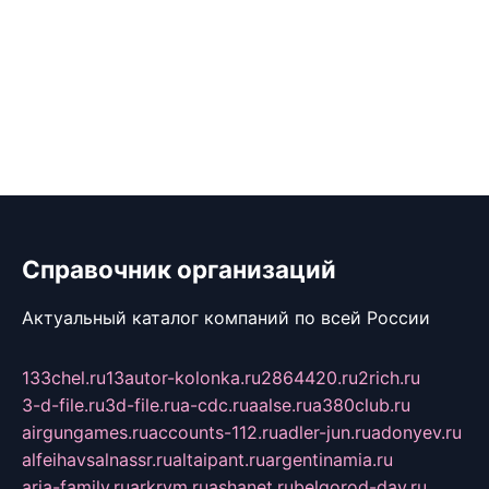
Справочник организаций
Актуальный каталог компаний по всей России
133chel.ru
13autor-kolonka.ru
2864420.ru
2rich.ru
3-d-file.ru
3d-file.ru
a-cdc.ru
aalse.ru
a380club.ru
airgungames.ru
accounts-112.ru
adler-jun.ru
adonyev.ru
alfeihavsalnassr.ru
altaipant.ru
argentinamia.ru
aria-family.ru
arkrym.ru
ashanet.ru
belgorod-day.ru