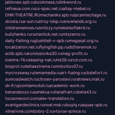
jablonex.spb.ru
bookmess.ru
linkword.ru
refineua.com.ru
cs-spec.net.ru
altay-mebel.ru
DNK-THEATRE.RU
mechaniks.spb.ru
ipcamtechage.ru
skosta.ru
a-sun.ru
stroy-ldsp.ru
snowlands.org.ru
childrensshoes.ru
mrlizzy.ru
mebelsofiakrd.ru
bulizhenko.ru
rumantick.net.ru
mtszerno.ru
daily-fishing.ru
glushiteli-v-spb.ru
megasat.org.ru
localization.net.ru
flyingfish.pp.ru
ds5teremok.ru
aclib.spb.ru
komissionka30.ru
mag-profit.ru
icentre-74.ru
leasing-nsk.ru
hd39.ru
rcd.com.ru
bioprot.ru
deltaextreme.ru
mirkotlov07.ru
mycrossway.ru
temamedia.ru
art-fusing.ru
cbslefort.ru
sunroadwatch.ru
citroen-yaroslavl.ru
ratnews.msk.ru
sk-if.ru
joomlamoduli.ru
academic-work.ru
bananaboys.ru
sanekua.ru
lianafrukt.ru
beta43.ru
tucsonwoori.com
alex-translation.ru
avantgardeclinics.ru
noel.msk.ru
buylq.ru
aquas-spb.ru
vilnerivne.com
bobry-2.ru
vtoroe-solnce.ru