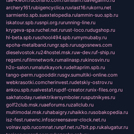
tae-kwon.ru
consrio.com.ru
insiam.ru
avegainfo.ru
archery161.ru
bigencyclica.ru
vlast16.ru
korru.net
sarmiento.spb.su
extelopedia.ru
lammin-suo.spb.ru
iskatour.spb.ru
snpi.org.ru
running-line.ru
krygeva-spa.ru
chel.net.ru
rust-loco.ru
dugshop.ru
hl-beta.spb.ru
school494.spb.ru
mymubaby.ru
epoha-metalband.ru
ngr.spb.ru
rusgosnews.com
dieselvostok.ru
24hostel.msk.ru
w-dev.ru
f-ship.ru
regsmi.ru
filmnetwork.ru
malinasp.ru
kinosvin.ru
h2o-salon.ru
malutkayork.ru
deltaprim.spb.ru
tango-perm.ru
gooddir.ru
sgv.su
multiki-online.com
webkrasotki.com
cherinvest.ru
detskiy-ostrov.ru
ankou.spb.ru
alvesta1.ru
pdf-creator.ru
nix-files.org.ru
sakhatoday.ru
elektrikersymboler.ru
sputnikyes.ru
golf2club.msk.ru
aeforums.ru
zallclub.ru
multimodal.msk.ru
habaigry.ru
haikko.ru
sobakopedia.ru
isz-fest.ru
ewnc.info
screensaver-clock.net.ru
volnav.spb.ru
comnat.ru
npf.net.ru
7bit.pp.ru
kalugatur.ru