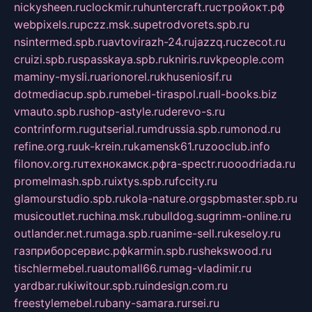
nickysheen.ru
clockmir.ru
huntercraft.ru
стройокт.рф
webpixels.ru
pczz.msk.su
petrodvorets.spb.ru
nsintermed.spb.ru
avtovirazh-24.ru
jazzq.ru
czecot.ru
cruizi.spb.ru
spasskaya.spb.ru
kniris.ru
vkpeople.com
maminy-mysli.ru
arionorel.ru
khuseniosif.ru
dotmediacup.spb.ru
mebel-tiraspol.ru
all-books.biz
vmauto.spb.ru
shop-astyle.ru
derevo-s.ru
contrinform.ru
gutserial.ru
mdrussia.spb.ru
monod.ru
refine.org.ru
uk-krein.ru
kamensk61.ru
zooclub.info
filonov.org.ru
технокамск.рф
ra-spectr.ru
ooodriada.ru
promelmash.spb.ru
ixtys.spb.ru
fccity.ru
glamourstudio.spb.ru
kola-nature.org
spbmaster.spb.ru
musicoutlet.ru
china.msk.ru
bulldog.su
grimm-online.ru
outlander.net.ru
maga.spb.ru
anime-sell.ru
keseloy.ru
газприборсервис.рф
karmin.spb.ru
shekswood.ru
tischlermebel.ru
automall66.ru
mag-vladimir.ru
yardbar.ru
kiwitour.spb.ru
indesign.com.ru
freestylemebel.ru
bany-samara.ru
rsei.ru