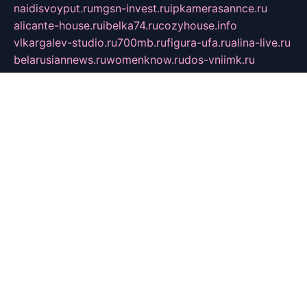
naidisvoyput.ru
mgsn-invest.ru
ipkamerasannce.ru
alicante-house.ru
ibelka74.ru
cozyhouse.info
vlkargalev-studio.ru
700mb.ru
figura-ufa.ru
alina-live.ru
belarusiannews.ru
womenknow.ru
dos-vniimk.ru
sega.net.ru
dv.net.ru
phenomenonsofhistory.com
telesputnik.net.ru
wall.pp.ru
pylesosroidmi.ru
gtc-clan.ru
cligs.ru
bibikazap.ru
popova.org.ru
netwhistler.spb.ru
bellvil.ru
bonzon.ru
iss-vladik.ru
defiparis.net.ru
las-gryzas.ru
amku.ru
electednews.spb.ru
feather.org.ru
spar72.ru
tankiigri.ru
dominus.com.ru
ibtree.ru
sanykool.pp.ru
unixlib.org.ru
menatep.spb.ru
gartenterrassen.ru
printeka.ru
skvozilka.com.ru
parkovka-pub.ru
lovemobi.ru
art-ru.ru
emulatorz.com.ru
alucomp.com.ru
tatforum.com.ru
alternativa-profi.ru
dermakler.ru
artsurvey.ru
aredir.ru
khimspas.ru
centr-maxi.ru
2018r.ru
bort-stomer-defort.ru
professional2.ru
gibsons.ru
artselena.ru
art-pilot.ru
ingredient.spb.ru