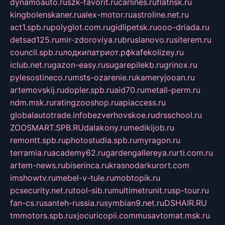
dynamoauto.ru
szk-favorit.ru
carlines.ru
flatnsk.ru
kingbolenskaner.ru
alex-motor.ru
astroline.net.ru
act1.spb.ru
polyglot.com.ru
gidlipetsk.ru
ooo-driada.ru
detsad125.ru
mir-zdoroviya.ru
bruslanovo.ru
siterem.ru
council.spb.ru
лодкипатриот.рф
kafekolizey.ru
iclub.net.ru
gazon-easy.ru
sugarepilekb.ru
grinox.ru
pylesostineco.ru
msts-ozarenie.ru
kameryjooan.ru
artemovskij.ru
dopler.spb.ru
aid70.ru
metall-perm.ru
ndm.msk.ru
ratingzooshop.ru
apiaccess.ru
globalautotrade.info
bezverhovskoe.ru
drsschool.ru
ZOOSMART.SPB.RU
dalakony.ru
medikijob.ru
remontt.spb.ru
photostudia.spb.ru
myragon.ru
terramia.ru
academy62.ru
gardengallereya.ru
rti.com.ru
artem-news.ru
biserinca.ru
krasnodarkurort.com
imshowtv.ru
mebel-v-tule.ru
mobtopik.ru
pcsecurity.net.ru
tool-sib.ru
multimetrunit.ru
sp-tour.ru
fan-cs.ru
santeh-russia.ru
symbian9.net.ru
DSHAIR.RU
tmmotors.spb.ru
xjocuricopii.com
musavtomat.msk.ru