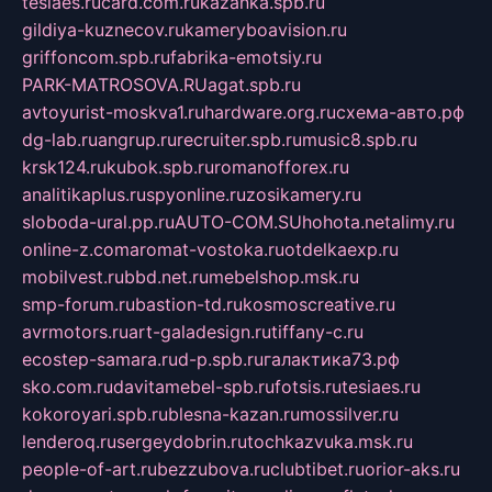
tesiaes.ru
card.com.ru
kazanka.spb.ru
gildiya-kuznecov.ru
kameryboavision.ru
griffoncom.spb.ru
fabrika-emotsiy.ru
PARK-MATROSOVA.RU
agat.spb.ru
avtoyurist-moskva1.ru
hardware.org.ru
схема-авто.рф
dg-lab.ru
angrup.ru
recruiter.spb.ru
music8.spb.ru
krsk124.ru
kubok.spb.ru
romanofforex.ru
analitikaplus.ru
spyonline.ru
zosikamery.ru
sloboda-ural.pp.ru
AUTO-COM.SU
hohota.net
alimy.ru
online-z.com
aromat-vostoka.ru
otdelkaexp.ru
mobilvest.ru
bbd.net.ru
mebelshop.msk.ru
smp-forum.ru
bastion-td.ru
kosmoscreative.ru
avrmotors.ru
art-galadesign.ru
tiffany-c.ru
ecostep-samara.ru
d-p.spb.ru
галактика73.рф
sko.com.ru
davitamebel-spb.ru
fotsis.ru
tesiaes.ru
kokoroyari.spb.ru
blesna-kazan.ru
mossilver.ru
lenderoq.ru
sergeydobrin.ru
tochkazvuka.msk.ru
people-of-art.ru
bezzubova.ru
clubtibet.ru
orior-aks.ru