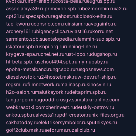
kvotka.ru
iron-snab.ru
costa-bella.ru
eugrus.pp.ru
associaciya39.ru
primexpo.spb.ru
bezmorchin.ru
ia2.ru
cpt21.ru
ispecspb.ru
regahost.ru
kolosok-elita.ru
tae-kwon.ru
consrio.com.ru
insiam.ru
avegainfo.ru
archery161.ru
bigencyclica.ru
vlast16.ru
korru.net
sarmiento.spb.su
extelopedia.ru
lammin-suo.spb.ru
iskatour.spb.ru
snpi.org.ru
running-line.ru
krygeva-spa.ru
chel.net.ru
rust-loco.ru
dugshop.ru
hl-beta.spb.ru
school494.spb.ru
mymubaby.ru
epoha-metalband.ru
ngr.spb.ru
rusgosnews.com
dieselvostok.ru
24hostel.msk.ru
w-dev.ru
f-ship.ru
regsmi.ru
filmnetwork.ru
malinasp.ru
kinosvin.ru
h2o-salon.ru
malutkayork.ru
deltaprim.spb.ru
tango-perm.ru
gooddir.ru
sgv.su
multiki-online.com
webkrasotki.com
cherinvest.ru
detskiy-ostrov.ru
ankou.spb.ru
alvesta1.ru
pdf-creator.ru
nix-files.org.ru
sakhatoday.ru
elektrikersymboler.ru
sputnikyes.ru
golf2club.msk.ru
aeforums.ru
zallclub.ru