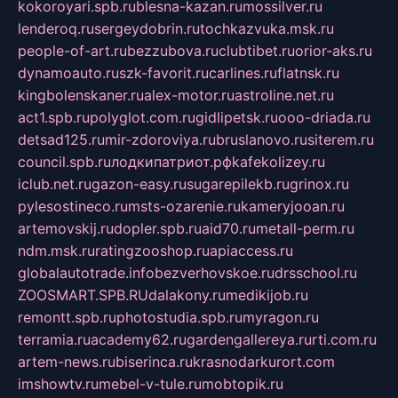
kokoroyari.spb.ru
blesna-kazan.ru
mossilver.ru
lenderoq.ru
sergeydobrin.ru
tochkazvuka.msk.ru
people-of-art.ru
bezzubova.ru
clubtibet.ru
orior-aks.ru
dynamoauto.ru
szk-favorit.ru
carlines.ru
flatnsk.ru
kingbolenskaner.ru
alex-motor.ru
astroline.net.ru
act1.spb.ru
polyglot.com.ru
gidlipetsk.ru
ooo-driada.ru
detsad125.ru
mir-zdoroviya.ru
bruslanovo.ru
siterem.ru
council.spb.ru
лодкипатриот.рф
kafekolizey.ru
iclub.net.ru
gazon-easy.ru
sugarepilekb.ru
grinox.ru
pylesostineco.ru
msts-ozarenie.ru
kameryjooan.ru
artemovskij.ru
dopler.spb.ru
aid70.ru
metall-perm.ru
ndm.msk.ru
ratingzooshop.ru
apiaccess.ru
globalautotrade.info
bezverhovskoe.ru
drsschool.ru
ZOOSMART.SPB.RU
dalakony.ru
medikijob.ru
remontt.spb.ru
photostudia.spb.ru
myragon.ru
terramia.ru
academy62.ru
gardengallereya.ru
rti.com.ru
artem-news.ru
biserinca.ru
krasnodarkurort.com
imshowtv.ru
mebel-v-tule.ru
mobtopik.ru