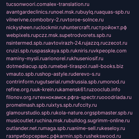
tucsonwoori.com
alex-translation.ru
avantgardeclinics.ru
noel.msk.ru
buylq.ru
aquas-spb.ru
vilnerivne.com
bobry-2.ru
vtoroe-solnce.ru
nickysheen.ru
clockmir.ru
huntercraft.ru
стройокт.рф
webpixels.ru
pczz.msk.su
petrodvorets.spb.ru
nsintermed.spb.ru
avtovirazh-24.ru
jazzq.ru
czecot.ru
cruizi.spb.ru
spasskaya.spb.ru
kniris.ru
vkpeople.com
maminy-mysli.ru
arionorel.ru
khuseniosif.ru
dotmediacup.spb.ru
mebel-tiraspol.ru
all-books.biz
vmauto.spb.ru
shop-astyle.ru
derevo-s.ru
contrinform.ru
gutserial.ru
mdrussia.spb.ru
monod.ru
refine.org.ru
uk-krein.ru
kamensk61.ru
zooclub.info
filonov.org.ru
технокамск.рф
ra-spectr.ru
ooodriada.ru
promelmash.spb.ru
ixtys.spb.ru
fccity.ru
glamourstudio.spb.ru
kola-nature.org
spbmaster.spb.ru
musicoutlet.ru
china.msk.ru
bulldog.su
grimm-online.ru
outlander.net.ru
maga.spb.ru
anime-sell.ru
keseloy.ru
газприборсервис.рф
karmin.spb.ru
shekswood.ru