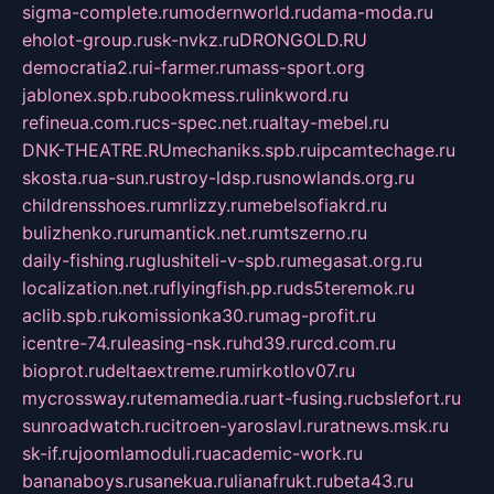
sigma-complete.ru
modernworld.ru
dama-moda.ru
eholot-group.ru
sk-nvkz.ru
DRONGOLD.RU
democratia2.ru
i-farmer.ru
mass-sport.org
jablonex.spb.ru
bookmess.ru
linkword.ru
refineua.com.ru
cs-spec.net.ru
altay-mebel.ru
DNK-THEATRE.RU
mechaniks.spb.ru
ipcamtechage.ru
skosta.ru
a-sun.ru
stroy-ldsp.ru
snowlands.org.ru
childrensshoes.ru
mrlizzy.ru
mebelsofiakrd.ru
bulizhenko.ru
rumantick.net.ru
mtszerno.ru
daily-fishing.ru
glushiteli-v-spb.ru
megasat.org.ru
localization.net.ru
flyingfish.pp.ru
ds5teremok.ru
aclib.spb.ru
komissionka30.ru
mag-profit.ru
icentre-74.ru
leasing-nsk.ru
hd39.ru
rcd.com.ru
bioprot.ru
deltaextreme.ru
mirkotlov07.ru
mycrossway.ru
temamedia.ru
art-fusing.ru
cbslefort.ru
sunroadwatch.ru
citroen-yaroslavl.ru
ratnews.msk.ru
sk-if.ru
joomlamoduli.ru
academic-work.ru
bananaboys.ru
sanekua.ru
lianafrukt.ru
beta43.ru