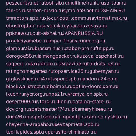
pcsecurity.net.ru
tool-sib.ru
multimetrunit.ru
sp-tour.ru
fan-cs.ru
santeh-russia.ru
symbian9.net.ru
DSHAIR.RU
tmmotors.spb.ru
xjocuricopii.com
musavtomat.msk.ru
obustrojdom.ru
sovetcik.ru
ybaranovskaya.ru
ppknews.ru
cult-alshei.ru
JAPANRUSSIA.RU
proekciyamebel.ru
imper-finans.ru
rim.org.ru
glamourai.ru
brassminus.ru
zabor-pro.ru
ftn.pp.ru
dorogoe58.ru
laimengpacker.ru
kuzova-zapchasti.ru
sageerp.ru
taxodrom.ru
dsrazvitie.ru
hardcity.net.ru
ratinghomegames.ru
topservice25.ru
gubernyan.ru
gtglasslined.ru
ii4.ru
tssport.spb.ru
andorra24.com
blackwallstreet.ru
oboimos.ru
optim-doors.com.ru
ikuch.ru
nycr.org.ru
npa21.ru
vremya-ch.spb.ru
desert000.ru
ivtorgi.ru
ifiori.ru
catalog-statei.ru
dcv.org.ru
spetsmaster174.ru
ipkameryhiseeu.ru
dum26.ru
ruspol.spb.ru
fr-opendp.ru
kam-solnyshko.ru
cheyenne-arapaho.ru
sevzapmetal.spb.ru
ted-lapidus.spb.ru
parasite-eliminator.ru