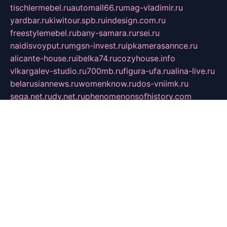
tischlermebel.ru
automall66.ru
mag-vladimir.ru
yardbar.ru
kiwitour.spb.ru
indesign.com.ru
freestylemebel.ru
bany-samara.ru
rsei.ru
naidisvoyput.ru
mgsn-invest.ru
ipkamerasannce.ru
alicante-house.ru
ibelka74.ru
cozyhouse.info
vlkargalev-studio.ru
700mb.ru
figura-ufa.ru
alina-live.ru
belarusiannews.ru
womenknow.ru
dos-vniimk.ru
sega.net.ru
dv.net.ru
phenomenonsofhistory.com
telesputnik.net.ru
wall.pp.ru
pylesosroidmi.ru
gtc-clan.ru
cligs.ru
bibikazap.ru
popova.org.ru
netwhistler.spb.ru
bellvil.ru
bonzon.ru
iss-vladik.ru
defiparis.net.ru
las-gryzas.ru
amku.ru
electednews.spb.ru
feather.org.ru
spar72.ru
tankiigri.ru
dominus.com.ru
ibtree.ru
sanykool.pp.ru
unixlib.org.ru
menatep.spb.ru
gartenterrassen.ru
printeka.ru
skvozilka.com.ru
parkovka-pub.ru
lovemobi.ru
art-ru.ru
emulatorz.com.ru
alucomp.com.ru
tatforum.com.ru
alternativa-profi.ru
dermakler.ru
artsurvey.ru
aredir.ru