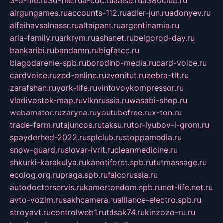
3-d-file.ru
3d-file.ru
a-cdc.ru
aalse.ru
a380club.ru
airgungames.ru
accounts-112.ru
adler-jun.ru
adonyev.ru
alfeihavsalnassr.ru
altaipant.ru
argentinamia.ru
aria-family.ru
arkrym.ru
ashanet.ru
belgorod-day.ru
bankaribi.ru
bandamn.ru
bigfatcc.ru
blagodarenie-spb.ru
borodino-media.ru
card-voice.ru
cardvoice.ru
zed-online.ru
zvonitut.ru
zebra-tlt.ru
zarafshan.ru
york-life.ru
vintovoykompressor.ru
vladivostok-map.ru
vlknrussia.ru
wasabi-shop.ru
webamator.ru
zaryna.ru
youtubefree.ru
x-ton.ru
trade-farm.ru
tajuncos.ru
taksu.ru
tor-lyubov-i-grom.ru
spayderhed-2022.ru
splclub.ru
stoppamedia.ru
snow-guard.ru
slovar-ivrit.ru
cleanmedicine.ru
shkurki-karakulya.ru
kanotiforet.spb.ru
tutmassage.ru
ecolog.org.ru
praga.spb.ru
falcorussia.ru
autodoctorservis.ru
kamertondom.spb.ru
net-life.net.ru
avto-vozim.ru
sakhcamera.ru
alliance-electro.spb.ru
stroyavt.ru
controlweb1.ru
tdsak74.ru
kinzozo-ru.ru