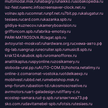
multimodal.msk.ru
habaigry.ru
haikko.ru
sobakopedia.ru
isz-fest.ru
ewnc.info
screensaver-clock.net.ru
volnav.spb.ru
comnat.ru
npf.net.ru
7bit.pp.ru
kalugatur.ru
tesiaes.ru
card.com.ru
kazanka.spb.ru
gildiya-kuznecov.ru
kameryboavision.ru
griffoncom.spb.ru
fabrika-emotsiy.ru
PARK-MATROSOVA.RU
agat.spb.ru
avtoyurist-moskva1.ru
hardware.org.ru
схема-авто.рф
dg-lab.ru
angrup.ru
recruiter.spb.ru
music8.spb.ru
krsk124.ru
kubok.spb.ru
romanofforex.ru
analitikaplus.ru
spyonline.ru
zosikamery.ru
sloboda-ural.pp.ru
AUTO-COM.SU
hohota.net
alimy.ru
online-z.com
aromat-vostoka.ru
otdelkaexp.ru
mobilvest.ru
bbd.net.ru
mebelshop.msk.ru
smp-forum.ru
bastion-td.ru
kosmoscreative.ru
avrmotors.ru
art-galadesign.ru
tiffany-c.ru
ecostep-samara.ru
d-p.spb.ru
галактика73.рф
sko.com.ru
davitamebel-spb.ru
fotsis.ru
tesiaes.ru