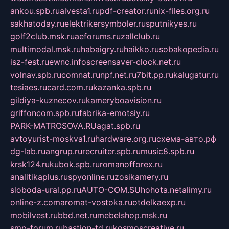
ankou.spb.ru
alvesta1.ru
pdf-creator.ru
nix-files.org.ru
sakhatoday.ru
elektrikersymboler.ru
sputnikyes.ru
golf2club.msk.ru
aeforums.ru
zallclub.ru
multimodal.msk.ru
habaigry.ru
haikko.ru
sobakopedia.ru
isz-fest.ru
ewnc.info
screensaver-clock.net.ru
volnav.spb.ru
comnat.ru
npf.net.ru
7bit.pp.ru
kalugatur.ru
tesiaes.ru
card.com.ru
kazanka.spb.ru
gildiya-kuznecov.ru
kameryboavision.ru
griffoncom.spb.ru
fabrika-emotsiy.ru
PARK-MATROSOVA.RU
agat.spb.ru
avtoyurist-moskva1.ru
hardware.org.ru
схема-авто.рф
dg-lab.ru
angrup.ru
recruiter.spb.ru
music8.spb.ru
krsk124.ru
kubok.spb.ru
romanofforex.ru
analitikaplus.ru
spyonline.ru
zosikamery.ru
sloboda-ural.pp.ru
AUTO-COM.SU
hohota.net
alimy.ru
online-z.com
aromat-vostoka.ru
otdelkaexp.ru
mobilvest.ru
bbd.net.ru
mebelshop.msk.ru
smp-forum.ru
bastion-td.ru
kosmoscreative.ru