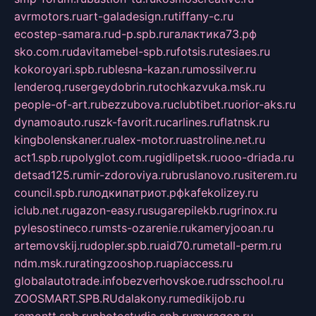
avrmotors.ru
art-galadesign.ru
tiffany-c.ru
ecostep-samara.ru
d-p.spb.ru
галактика73.рф
sko.com.ru
davitamebel-spb.ru
fotsis.ru
tesiaes.ru
kokoroyari.spb.ru
blesna-kazan.ru
mossilver.ru
lenderoq.ru
sergeydobrin.ru
tochkazvuka.msk.ru
people-of-art.ru
bezzubova.ru
clubtibet.ru
orior-aks.ru
dynamoauto.ru
szk-favorit.ru
carlines.ru
flatnsk.ru
kingbolenskaner.ru
alex-motor.ru
astroline.net.ru
act1.spb.ru
polyglot.com.ru
gidlipetsk.ru
ooo-driada.ru
detsad125.ru
mir-zdoroviya.ru
bruslanovo.ru
siterem.ru
council.spb.ru
лодкипатриот.рф
kafekolizey.ru
iclub.net.ru
gazon-easy.ru
sugarepilekb.ru
grinox.ru
pylesostineco.ru
msts-ozarenie.ru
kameryjooan.ru
artemovskij.ru
dopler.spb.ru
aid70.ru
metall-perm.ru
ndm.msk.ru
ratingzooshop.ru
apiaccess.ru
globalautotrade.info
bezverhovskoe.ru
drsschool.ru
ZOOSMART.SPB.RU
dalakony.ru
medikijob.ru
remontt.spb.ru
photostudia.spb.ru
myragon.ru