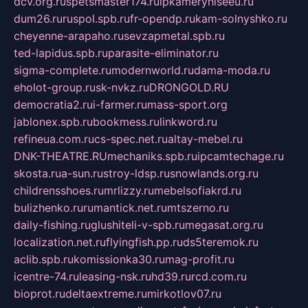
dcv.org.ru
spetsmaster174.ru
ipkameryhiseeu.ru
dum26.ru
ruspol.spb.ru
fr-opendp.ru
kam-solnyshko.ru
cheyenne-arapaho.ru
sevzapmetal.spb.ru
ted-lapidus.spb.ru
parasite-eliminator.ru
sigma-complete.ru
modernworld.ru
dama-moda.ru
eholot-group.ru
sk-nvkz.ru
DRONGOLD.RU
democratia2.ru
i-farmer.ru
mass-sport.org
jablonex.spb.ru
bookmess.ru
linkword.ru
refineua.com.ru
cs-spec.net.ru
altay-mebel.ru
DNK-THEATRE.RU
mechaniks.spb.ru
ipcamtechage.ru
skosta.ru
a-sun.ru
stroy-ldsp.ru
snowlands.org.ru
childrensshoes.ru
mrlizzy.ru
mebelsofiakrd.ru
bulizhenko.ru
rumantick.net.ru
mtszerno.ru
daily-fishing.ru
glushiteli-v-spb.ru
megasat.org.ru
localization.net.ru
flyingfish.pp.ru
ds5teremok.ru
aclib.spb.ru
komissionka30.ru
mag-profit.ru
icentre-74.ru
leasing-nsk.ru
hd39.ru
rcd.com.ru
bioprot.ru
deltaextreme.ru
mirkotlov07.ru