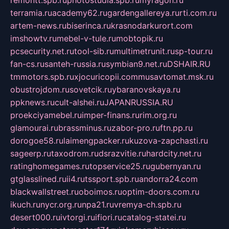
terramia.ru
academy62.ru
gardengallereya.ru
rti.com.ru
artem-news.ru
biserinca.ru
krasnodarkurort.com
imshowtv.ru
mebel-v-tule.ru
mobtopik.ru
pcsecurity.net.ru
tool-sib.ru
multimetrunit.ru
sp-tour.ru
fan-cs.ru
santeh-russia.ru
symbian9.net.ru
DSHAIR.RU
tmmotors.spb.ru
xjocuricopii.com
musavtomat.msk.ru
obustrojdom.ru
sovetcik.ru
ybaranovskaya.ru
ppknews.ru
cult-alshei.ru
JAPANRUSSIA.RU
proekciyamebel.ru
imper-finans.ru
rim.org.ru
glamourai.ru
brassminus.ru
zabor-pro.ru
ftn.pp.ru
dorogoe58.ru
laimengpacker.ru
kuzova-zapchasti.ru
sageerp.ru
taxodrom.ru
dsrazvitie.ru
hardcity.net.ru
ratinghomegames.ru
topservice25.ru
gubernyan.ru
gtglasslined.ru
ii4.ru
tssport.spb.ru
andorra24.com
blackwallstreet.ru
oboimos.ru
optim-doors.com.ru
ikuch.ru
nycr.org.ru
npa21.ru
vremya-ch.spb.ru
desert000.ru
ivtorgi.ru
ifiori.ru
catalog-statei.ru