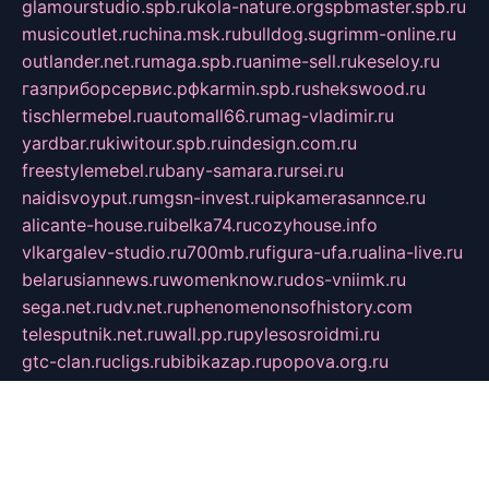
glamourstudio.spb.ru
kola-nature.org
spbmaster.spb.ru
musicoutlet.ru
china.msk.ru
bulldog.su
grimm-online.ru
outlander.net.ru
maga.spb.ru
anime-sell.ru
keseloy.ru
газприборсервис.рф
karmin.spb.ru
shekswood.ru
tischlermebel.ru
automall66.ru
mag-vladimir.ru
yardbar.ru
kiwitour.spb.ru
indesign.com.ru
freestylemebel.ru
bany-samara.ru
rsei.ru
naidisvoyput.ru
mgsn-invest.ru
ipkamerasannce.ru
alicante-house.ru
ibelka74.ru
cozyhouse.info
vlkargalev-studio.ru
700mb.ru
figura-ufa.ru
alina-live.ru
belarusiannews.ru
womenknow.ru
dos-vniimk.ru
sega.net.ru
dv.net.ru
phenomenonsofhistory.com
telesputnik.net.ru
wall.pp.ru
pylesosroidmi.ru
gtc-clan.ru
cligs.ru
bibikazap.ru
popova.org.ru
netwhistler.spb.ru
bellvil.ru
bonzon.ru
iss-vladik.ru
defiparis.net.ru
las-gryzas.ru
amku.ru
electednews.spb.ru
feather.org.ru
spar72.ru
tankiigri.ru
dominus.com.ru
ibtree.ru
sanykool.pp.ru
unixlib.org.ru