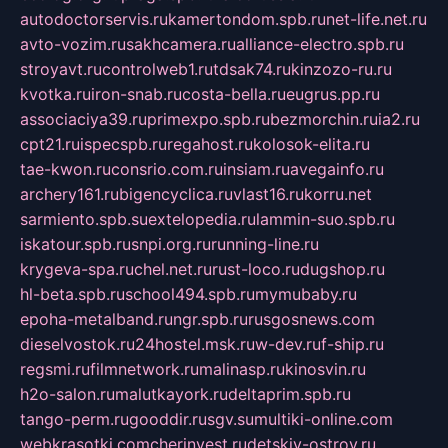
autodoctorservis.ru
kamertondom.spb.ru
net-life.net.ru
avto-vozim.ru
sakhcamera.ru
alliance-electro.spb.ru
stroyavt.ru
controlweb1.ru
tdsak74.ru
kinzozo-ru.ru
kvotka.ru
iron-snab.ru
costa-bella.ru
eugrus.pp.ru
associaciya39.ru
primexpo.spb.ru
bezmorchin.ru
ia2.ru
cpt21.ru
ispecspb.ru
regahost.ru
kolosok-elita.ru
tae-kwon.ru
consrio.com.ru
insiam.ru
avegainfo.ru
archery161.ru
bigencyclica.ru
vlast16.ru
korru.net
sarmiento.spb.su
extelopedia.ru
lammin-suo.spb.ru
iskatour.spb.ru
snpi.org.ru
running-line.ru
krygeva-spa.ru
chel.net.ru
rust-loco.ru
dugshop.ru
hl-beta.spb.ru
school494.spb.ru
mymubaby.ru
epoha-metalband.ru
ngr.spb.ru
rusgosnews.com
dieselvostok.ru
24hostel.msk.ru
w-dev.ru
f-ship.ru
regsmi.ru
filmnetwork.ru
malinasp.ru
kinosvin.ru
h2o-salon.ru
malutkayork.ru
deltaprim.spb.ru
tango-perm.ru
gooddir.ru
sgv.su
multiki-online.com
webkrasotki.com
cherinvest.ru
detskiy-ostrov.ru