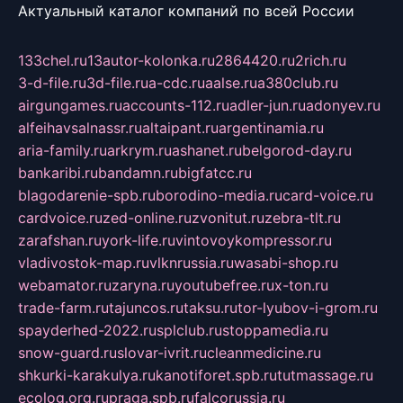
Актуальный каталог компаний по всей России
133chel.ru
13autor-kolonka.ru
2864420.ru
2rich.ru
3-d-file.ru
3d-file.ru
a-cdc.ru
aalse.ru
a380club.ru
airgungames.ru
accounts-112.ru
adler-jun.ru
adonyev.ru
alfeihavsalnassr.ru
altaipant.ru
argentinamia.ru
aria-family.ru
arkrym.ru
ashanet.ru
belgorod-day.ru
bankaribi.ru
bandamn.ru
bigfatcc.ru
blagodarenie-spb.ru
borodino-media.ru
card-voice.ru
cardvoice.ru
zed-online.ru
zvonitut.ru
zebra-tlt.ru
zarafshan.ru
york-life.ru
vintovoykompressor.ru
vladivostok-map.ru
vlknrussia.ru
wasabi-shop.ru
webamator.ru
zaryna.ru
youtubefree.ru
x-ton.ru
trade-farm.ru
tajuncos.ru
taksu.ru
tor-lyubov-i-grom.ru
spayderhed-2022.ru
splclub.ru
stoppamedia.ru
snow-guard.ru
slovar-ivrit.ru
cleanmedicine.ru
shkurki-karakulya.ru
kanotiforet.spb.ru
tutmassage.ru
ecolog.org.ru
praga.spb.ru
falcorussia.ru