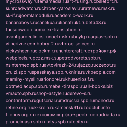
mycrossway.ru
temamedia.ru
art-fusing.ru
cbslefort.ru
sunroadwatch.ru
citroen-yaroslavl.ru
ratnews.msk.ru
sk-if.ru
joomlamoduli.ru
academic-work.ru
bananaboys.ru
sanekua.ru
lianafrukt.ru
beta43.ru
tucsonwoori.com
alex-translation.ru
avantgardeclinics.ru
noel.msk.ru
buylq.ru
aquas-spb.ru
vilnerivne.com
bobry-2.ru
vtoroe-solnce.ru
nickysheen.ru
clockmir.ru
huntercraft.ru
стройокт.рф
webpixels.ru
pczz.msk.su
petrodvorets.spb.ru
nsintermed.spb.ru
avtovirazh-24.ru
jazzq.ru
czecot.ru
cruizi.spb.ru
spasskaya.spb.ru
kniris.ru
vkpeople.com
maminy-mysli.ru
arionorel.ru
khuseniosif.ru
dotmediacup.spb.ru
mebel-tiraspol.ru
all-books.biz
vmauto.spb.ru
shop-astyle.ru
derevo-s.ru
contrinform.ru
gutserial.ru
mdrussia.spb.ru
monod.ru
refine.org.ru
uk-krein.ru
kamensk61.ru
zooclub.info
filonov.org.ru
технокамск.рф
ra-spectr.ru
ooodriada.ru
promelmash.spb.ru
ixtys.spb.ru
fccity.ru