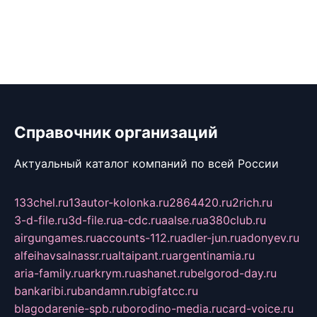
Справочник организаций
Актуальный каталог компаний по всей России
133chel.ru
13autor-kolonka.ru
2864420.ru
2rich.ru
3-d-file.ru
3d-file.ru
a-cdc.ru
aalse.ru
a380club.ru
airgungames.ru
accounts-112.ru
adler-jun.ru
adonyev.ru
alfeihavsalnassr.ru
altaipant.ru
argentinamia.ru
aria-family.ru
arkrym.ru
ashanet.ru
belgorod-day.ru
bankaribi.ru
bandamn.ru
bigfatcc.ru
blagodarenie-spb.ru
borodino-media.ru
card-voice.ru