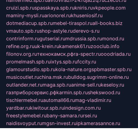
nsintermed.spb.ru
avtovirazh-24.ru
jazzq.ru
czecot.ru
cruizi.spb.ru
spasskaya.spb.ru
kniris.ru
vkpeople.com
maminy-mysli.ru
arionorel.ru
khuseniosif.ru
dotmediacup.spb.ru
mebel-tiraspol.ru
all-books.biz
vmauto.spb.ru
shop-astyle.ru
derevo-s.ru
contrinform.ru
gutserial.ru
mdrussia.spb.ru
monod.ru
refine.org.ru
uk-krein.ru
kamensk61.ru
zooclub.info
filonov.org.ru
технокамск.рф
ra-spectr.ru
ooodriada.ru
promelmash.spb.ru
ixtys.spb.ru
fccity.ru
glamourstudio.spb.ru
kola-nature.org
spbmaster.spb.ru
musicoutlet.ru
china.msk.ru
bulldog.su
grimm-online.ru
outlander.net.ru
maga.spb.ru
anime-sell.ru
keseloy.ru
газприборсервис.рф
karmin.spb.ru
shekswood.ru
tischlermebel.ru
automall66.ru
mag-vladimir.ru
yardbar.ru
kiwitour.spb.ru
indesign.com.ru
freestylemebel.ru
bany-samara.ru
rsei.ru
naidisvoyput.ru
mgsn-invest.ru
ipkamerasannce.ru
alicante-house.ru
ibelka74.ru
cozyhouse.info