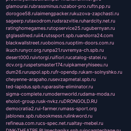
glamourai.ru
brassminus.ru
zabor-pro.ru
ftn.pp.ru
dorogoe58.ru
laimengpacker.ru
kuzova-zapchasti.ru
sageerp.ru
taxodrom.ru
dsrazvitie.ru
hardcity.net.ru
ratinghomegames.ru
topservice25.ru
gubernyan.ru
gtglasslined.ru
ii4.ru
tssport.spb.ru
andorra24.com
blackwallstreet.ru
oboimos.ru
optim-doors.com.ru
ikuch.ru
nycr.org.ru
npa21.ru
vremya-ch.spb.ru
desert000.ru
ivtorgi.ru
ifiori.ru
catalog-statei.ru
dcv.org.ru
spetsmaster174.ru
ipkameryhiseeu.ru
dum26.ru
ruspol.spb.ru
fr-opendp.ru
kam-solnyshko.ru
cheyenne-arapaho.ru
sevzapmetal.spb.ru
ted-lapidus.spb.ru
parasite-eliminator.ru
sigma-complete.ru
modernworld.ru
dama-moda.ru
eholot-group.ru
sk-nvkz.ru
DRONGOLD.RU
democratia2.ru
i-farmer.ru
mass-sport.org
jablonex.spb.ru
bookmess.ru
linkword.ru
refineua.com.ru
cs-spec.net.ru
altay-mebel.ru
DNK-THEATRE.RU
mechaniks.spb.ru
ipcamtechage.ru