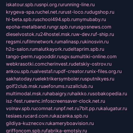
iskatour.spb.ru
snpi.org.ru
running-line.ru
krygeva-spa.ru
chel.net.ru
rust-loco.ru
dugshop.ru
hl-beta.spb.ru
school494.spb.ru
mymubaby.ru
epoha-metalband.ru
ngr.spb.ru
rusgosnews.com
dieselvostok.ru
24hostel.msk.ru
w-dev.ru
f-ship.ru
regsmi.ru
filmnetwork.ru
malinasp.ru
kinosvin.ru
h2o-salon.ru
malutkayork.ru
deltaprim.spb.ru
tango-perm.ru
gooddir.ru
sgv.su
multiki-online.com
webkrasotki.com
cherinvest.ru
detskiy-ostrov.ru
ankou.spb.ru
alvesta1.ru
pdf-creator.ru
nix-files.org.ru
sakhatoday.ru
elektrikersymboler.ru
sputnikyes.ru
golf2club.msk.ru
aeforums.ru
zallclub.ru
multimodal.msk.ru
habaigry.ru
haikko.ru
sobakopedia.ru
isz-fest.ru
ewnc.info
screensaver-clock.net.ru
volnav.spb.ru
comnat.ru
npf.net.ru
7bit.pp.ru
kalugatur.ru
tesiaes.ru
card.com.ru
kazanka.spb.ru
gildiya-kuznecov.ru
kameryboavision.ru
griffoncom.spb.ru
fabrika-emotsiy.ru