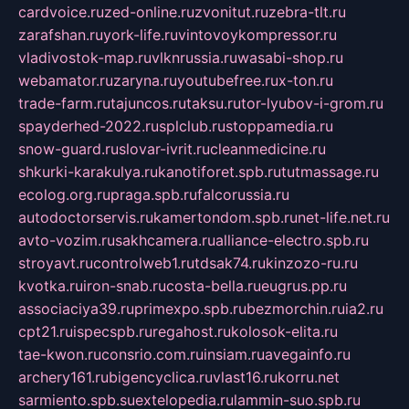
cardvoice.ru
zed-online.ru
zvonitut.ru
zebra-tlt.ru
zarafshan.ru
york-life.ru
vintovoykompressor.ru
vladivostok-map.ru
vlknrussia.ru
wasabi-shop.ru
webamator.ru
zaryna.ru
youtubefree.ru
x-ton.ru
trade-farm.ru
tajuncos.ru
taksu.ru
tor-lyubov-i-grom.ru
spayderhed-2022.ru
splclub.ru
stoppamedia.ru
snow-guard.ru
slovar-ivrit.ru
cleanmedicine.ru
shkurki-karakulya.ru
kanotiforet.spb.ru
tutmassage.ru
ecolog.org.ru
praga.spb.ru
falcorussia.ru
autodoctorservis.ru
kamertondom.spb.ru
net-life.net.ru
avto-vozim.ru
sakhcamera.ru
alliance-electro.spb.ru
stroyavt.ru
controlweb1.ru
tdsak74.ru
kinzozo-ru.ru
kvotka.ru
iron-snab.ru
costa-bella.ru
eugrus.pp.ru
associaciya39.ru
primexpo.spb.ru
bezmorchin.ru
ia2.ru
cpt21.ru
ispecspb.ru
regahost.ru
kolosok-elita.ru
tae-kwon.ru
consrio.com.ru
insiam.ru
avegainfo.ru
archery161.ru
bigencyclica.ru
vlast16.ru
korru.net
sarmiento.spb.su
extelopedia.ru
lammin-suo.spb.ru