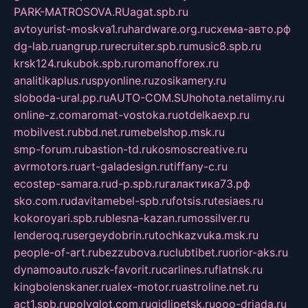
PARK-MATROSOVA.RU
agat.spb.ru
avtoyurist-moskva1.ru
hardware.org.ru
схема-авто.рф
dg-lab.ru
angrup.ru
recruiter.spb.ru
music8.spb.ru
krsk124.ru
kubok.spb.ru
romanofforex.ru
analitikaplus.ru
spyonline.ru
zosikamery.ru
sloboda-ural.pp.ru
AUTO-COM.SU
hohota.net
alimy.ru
online-z.com
aromat-vostoka.ru
otdelkaexp.ru
mobilvest.ru
bbd.net.ru
mebelshop.msk.ru
smp-forum.ru
bastion-td.ru
kosmoscreative.ru
avrmotors.ru
art-galadesign.ru
tiffany-c.ru
ecostep-samara.ru
d-p.spb.ru
галактика73.рф
sko.com.ru
davitamebel-spb.ru
fotsis.ru
tesiaes.ru
kokoroyari.spb.ru
blesna-kazan.ru
mossilver.ru
lenderoq.ru
sergeydobrin.ru
tochkazvuka.msk.ru
people-of-art.ru
bezzubova.ru
clubtibet.ru
orior-aks.ru
dynamoauto.ru
szk-favorit.ru
carlines.ru
flatnsk.ru
kingbolenskaner.ru
alex-motor.ru
astroline.net.ru
act1.spb.ru
polyglot.com.ru
gidlipetsk.ru
ooo-driada.ru