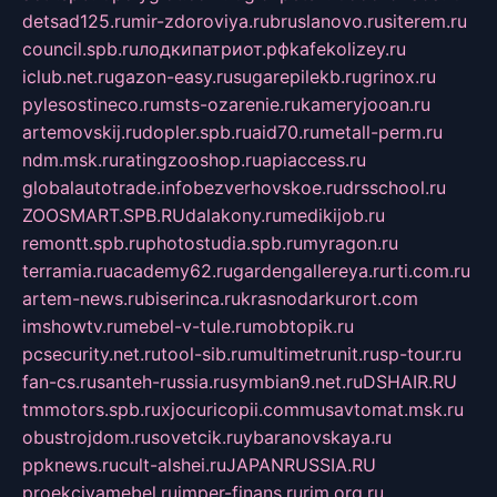
detsad125.ru
mir-zdoroviya.ru
bruslanovo.ru
siterem.ru
council.spb.ru
лодкипатриот.рф
kafekolizey.ru
iclub.net.ru
gazon-easy.ru
sugarepilekb.ru
grinox.ru
pylesostineco.ru
msts-ozarenie.ru
kameryjooan.ru
artemovskij.ru
dopler.spb.ru
aid70.ru
metall-perm.ru
ndm.msk.ru
ratingzooshop.ru
apiaccess.ru
globalautotrade.info
bezverhovskoe.ru
drsschool.ru
ZOOSMART.SPB.RU
dalakony.ru
medikijob.ru
remontt.spb.ru
photostudia.spb.ru
myragon.ru
terramia.ru
academy62.ru
gardengallereya.ru
rti.com.ru
artem-news.ru
biserinca.ru
krasnodarkurort.com
imshowtv.ru
mebel-v-tule.ru
mobtopik.ru
pcsecurity.net.ru
tool-sib.ru
multimetrunit.ru
sp-tour.ru
fan-cs.ru
santeh-russia.ru
symbian9.net.ru
DSHAIR.RU
tmmotors.spb.ru
xjocuricopii.com
musavtomat.msk.ru
obustrojdom.ru
sovetcik.ru
ybaranovskaya.ru
ppknews.ru
cult-alshei.ru
JAPANRUSSIA.RU
proekciyamebel.ru
imper-finans.ru
rim.org.ru